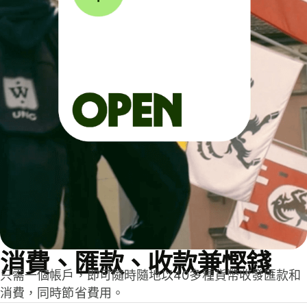
消費、匯款、收款兼慳錢
只需一個帳戶，即可隨時隨地以40多種貨幣收發匯款和
消費，同時節省費用。