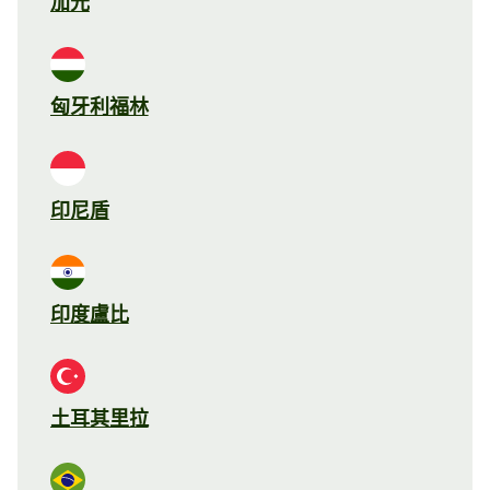
加元
匈牙利福林
印尼盾
印度盧比
土耳其里拉