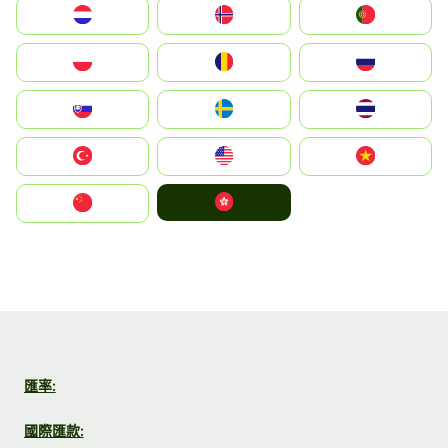
Nederland
Norge
Portugal
Polska
România
Россия
Slovensko
Ruoŧŧa
ไทย
Türkiye
United States
Vietnam
中國香港特別行政區
中国
匯率:
國際匯款: