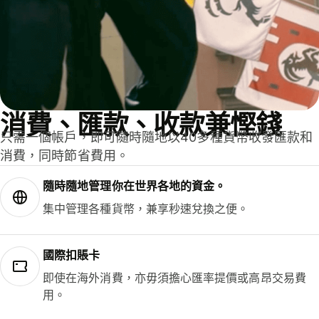
消費、匯款、收款兼慳錢
只需一個帳戶，即可隨時隨地以40多種貨幣收發匯款和
消費，同時節省費用。
隨時隨地管理你在世界各地的資金。
集中管理各種貨幣，兼享秒速兌換之便。
國際扣賬卡
即使在海外消費，亦毋須擔心匯率提價或高昂交易費
用。