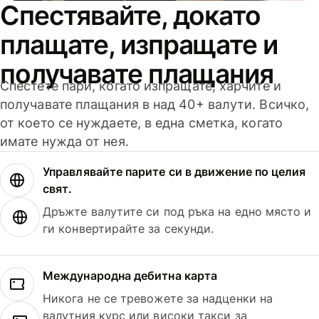
Спестявайте, докато
плащате, изпращате и
получавате плащания
Спестете пари, когато изпращате, харчите и
получавате плащания в над 40+ валути. Всичко,
от което се нуждаете, в една сметка, когато
имате нужда от нея.
Управлявайте парите си в движение по целия
свят.
Дръжте валутите си под ръка на едно място и
ги конвертирайте за секунди.
Международна дебитна карта
Никога не се тревожете за надценки на
валутния курс или високи такси за