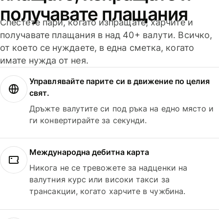
получавате плащания
Спестете пари, когато изпращате, харчите и
получавате плащания в над 40+ валути. Всичко,
от което се нуждаете, в една сметка, когато
имате нужда от нея.
Управлявайте парите си в движение по целия
свят.
Дръжте валутите си под ръка на едно място и
ги конвертирайте за секунди.
Международна дебитна карта
Никога не се тревожете за надценки на
валутния курс или високи такси за
трансакции, когато харчите в чужбина.