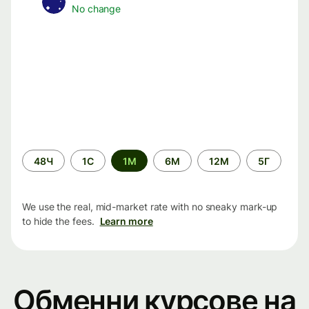
No change
Time
48Ч
1С
1М
6М
12М
5Г
period
We use the real, mid-market rate with no sneaky mark-up
to hide the fees.
Learn more
Обменни курсове на