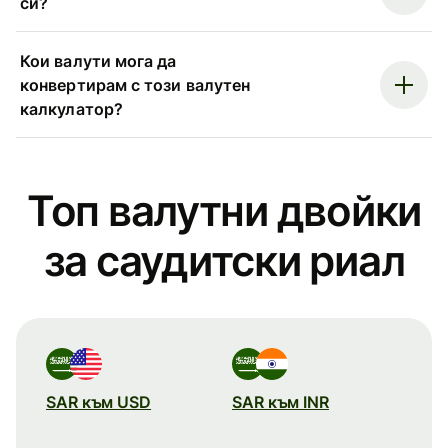
си?
Кои валути мога да
конвертирам с този валутен
калкулатор?
Топ валутни двойки
за саудитски риал
SAR към USD
SAR към INR