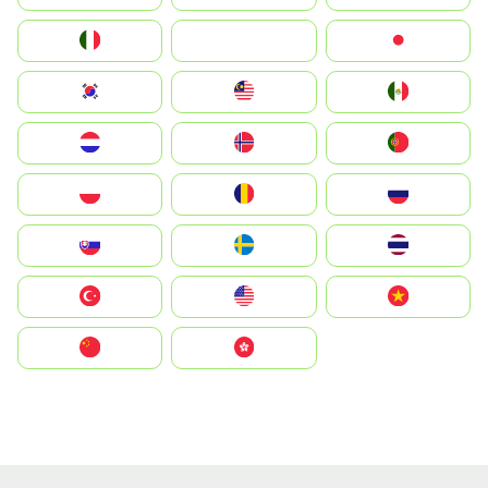
Italia
JA
Japan
South Korea
Malay
Mexico
Nederland
Norge
Portugal
Polska
România
Россия
Slovensko
Ruoŧŧa
ไทย
Türkiye
United States
Vietnam
中国
中國香港特別行政區