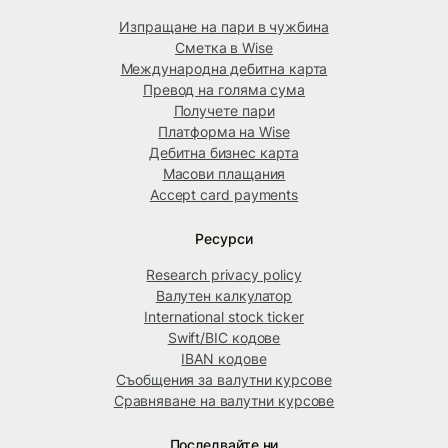
Изпращане на пари в чужбина
Сметка в Wise
Международна дебитна карта
Превод на голяма сума
Получете пари
Платформа на Wise
Дебитна бизнес карта
Масови плащания
Accept card payments
Ресурси
Research privacy policy
Валутен калкулатор
International stock ticker
Swift/BIC кодове
IBAN кодове
Съобщения за валутни курсове
Сравняване на валутни курсове
Последвайте ни