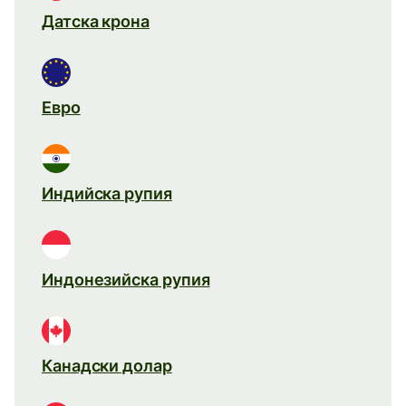
Датска крона
Евро
Индийска рупия
Индонезийска рупия
Канадски долар