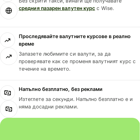
Без скрити такси, винаги ще получавате
средния пазарен валутен курс
с Wise.
Проследявайте валутните курсове в реално
време
Запазете любимите си валути, за да
проверявате как се променя валутният курс с
течение на времето.
Напълно безплатно, без реклами
Изтеглете за секунди. Напълно безплатно е и
няма досадни реклами.