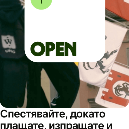
Спестявайте, докато
плащате, изпращате и