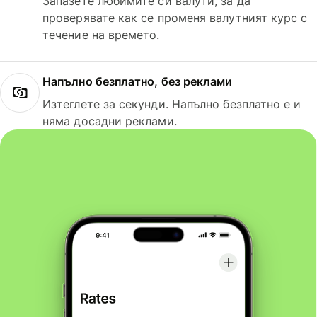
Запазете любимите си валути, за да
проверявате как се променя валутният курс с
течение на времето.
Напълно безплатно, без реклами
Изтеглете за секунди. Напълно безплатно е и
няма досадни реклами.