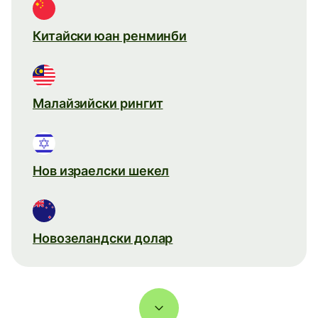
Китайски юан ренминби
Малайзийски рингит
Нов израелски шекел
Новозеландски долар