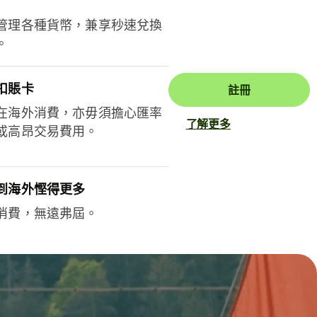
管理各種貨幣，兼享秒速兌換
。
扣賬卡
註冊
在海外消費，亦毋須擔心匯率
了解更多
或高昂交易費用。
到海外慳得更多
消費，無遠弗屆。