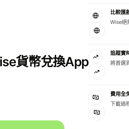
比較匯
Wis
追蹤實
se貨幣兌換App
將首選
費用全
下載過