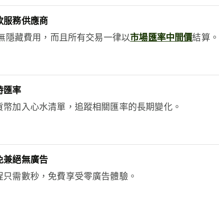
款服務供應商
e絕無隱藏費用，而且所有交易一律以
市場匯率中間價
結算。
時匯率
貨幣加入心水清單，追蹤相關匯率的長期變化。
免兼絕無廣告
程只需數秒，免費享受零廣告體驗。