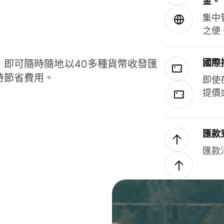
金。
集中
之便
國際
，即可隨時隨地以40多種貨幣收發匯
時節省費用。
即使
提價
匯款
匯款