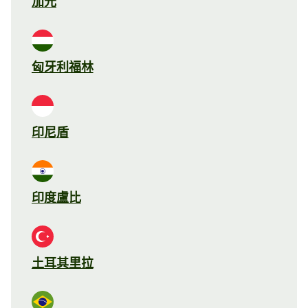
加元
匈牙利福林
印尼盾
印度盧比
土耳其里拉