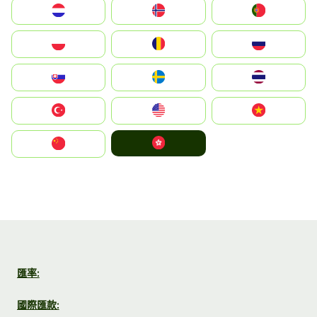
Nederland
Norge
Portugal
Polska
România
Россия
Slovensko
Ruoŧŧa
ไทย
Türkiye
United States
Vietnam
中國香港特別行政區
中国
匯率:
國際匯款: