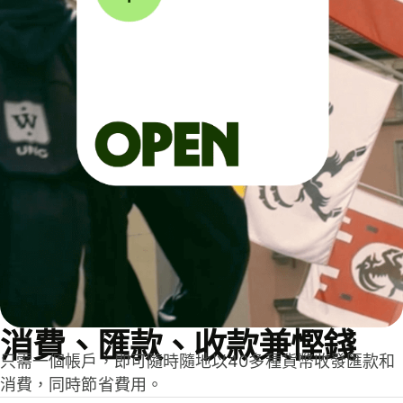
消費、匯款、收款兼慳錢
只需一個帳戶，即可隨時隨地以40多種貨幣收發匯款和
消費，同時節省費用。