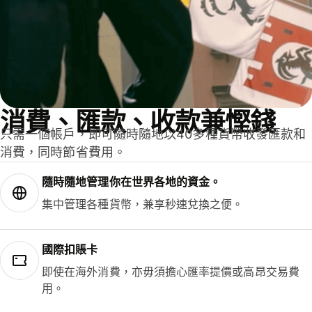
消費、匯款、收款兼慳錢
只需一個帳戶，即可隨時隨地以40多種貨幣收發匯款和
消費，同時節省費用。
隨時隨地管理你在世界各地的資金。
集中管理各種貨幣，兼享秒速兌換之便。
國際扣賬卡
即使在海外消費，亦毋須擔心匯率提價或高昂交易費
用。