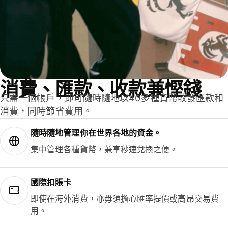
消費、匯款、收款兼慳錢
只需一個帳戶，即可隨時隨地以40多種貨幣收發匯款和
消費，同時節省費用。
隨時隨地管理你在世界各地的資金。
集中管理各種貨幣，兼享秒速兌換之便。
國際扣賬卡
即使在海外消費，亦毋須擔心匯率提價或高昂交易費
用。