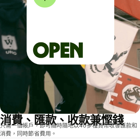
消費、匯款、收款兼慳錢
只需一個帳戶，即可隨時隨地以40多種貨幣收發匯款和
消費，同時節省費用。