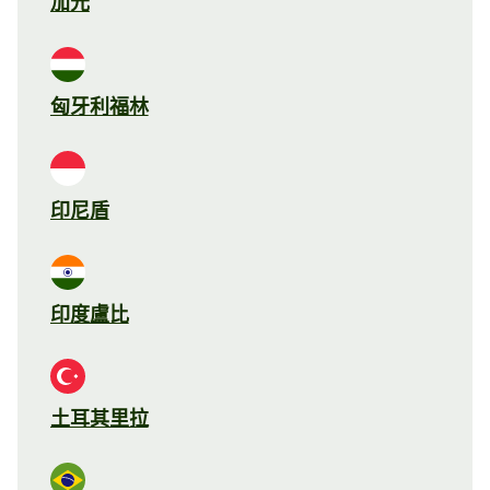
加元
匈牙利福林
印尼盾
印度盧比
土耳其里拉