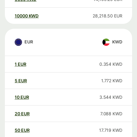
10000
KWD
28,218.50
EUR
EUR
KWD
1
EUR
0.354
KWD
5
EUR
1.772
KWD
10
EUR
3.544
KWD
20
EUR
7.088
KWD
50
EUR
17.719
KWD