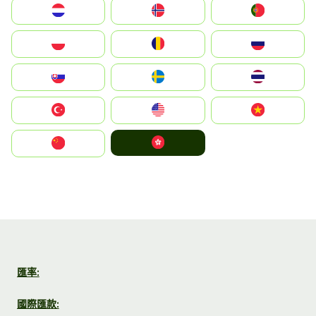
Nederland
Norge
Portugal
Polska
România
Россия
Slovensko
Ruoŧŧa
ไทย
Türkiye
United States
Vietnam
中國香港特別行政區
中国
匯率:
國際匯款: