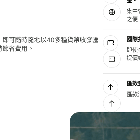
金。
集中
之便
國際
，即可隨時隨地以40多種貨幣收發匯
時節省費用。
即使
提價
匯款
匯款