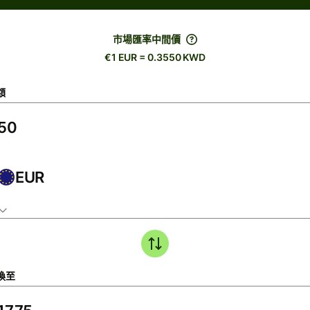
市場匯率中間價
€1 EUR = 0.3550 KWD
額
EUR
換至