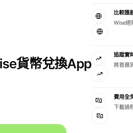
比較匯
Wis
追蹤實
se貨幣兌換App
將首選
費用全
下載過