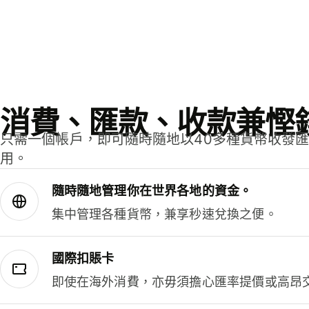
消費、匯款、收款兼慳
只需一個帳戶，即可隨時隨地以40多種貨幣收發
用。
隨時隨地管理你在世界各地的資金。
集中管理各種貨幣，兼享秒速兌換之便。
國際扣賬卡
即使在海外消費，亦毋須擔心匯率提價或高昂