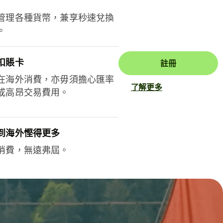
管理各種貨幣，兼享秒速兌換
。
扣賬卡
註冊
在海外消費，亦毋須擔心匯率
了解更多
或高昂交易費用。
到海外慳得更多
消費，無遠弗屆。