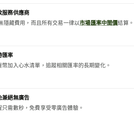
款服務供應商
e絕無隱藏費用，而且所有交易一律以
市場匯率中間價
結算。
時匯率
貨幣加入心水清單，追蹤相關匯率的長期變化。
免兼絕無廣告
程只需數秒，免費享受零廣告體驗。