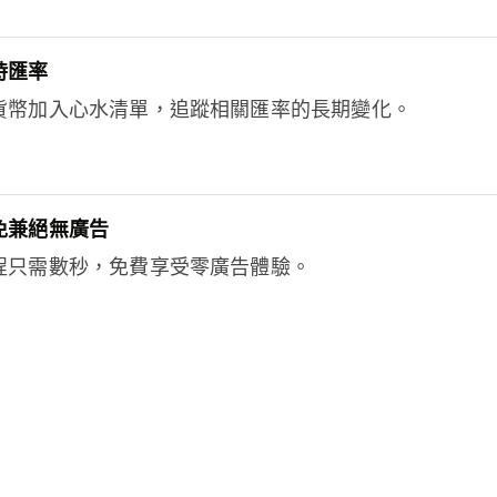
時匯率
貨幣加入心水清單，追蹤相關匯率的長期變化。
免兼絕無廣告
程只需數秒，免費享受零廣告體驗。