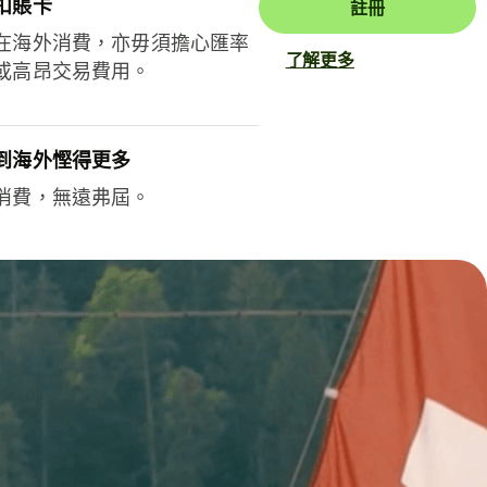
扣賬卡
註冊
在海外消費，亦毋須擔心匯率
了解更多
或高昂交易費用。
到海外慳得更多
消費，無遠弗屆。