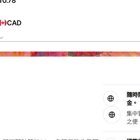
CAD
隨時
金。
集中
之便