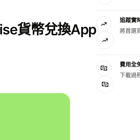
追蹤實
se貨幣兌換App
將首選
費用全
下載過