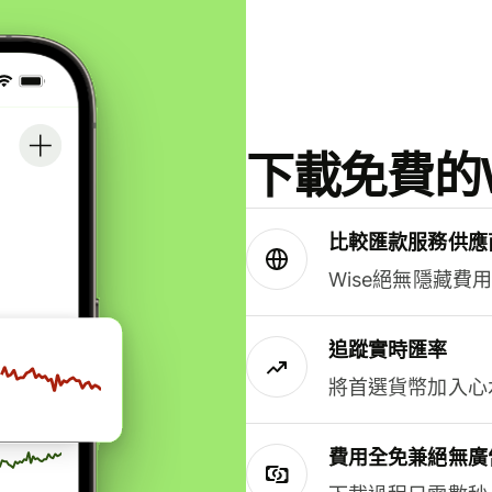
下載免費的W
比較匯款服務供應
Wise絕無隱藏費
追蹤實時匯率
將首選貨幣加入心
費用全免兼絕無廣