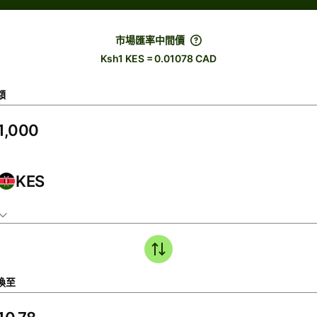
市場匯率中間價
Ksh1 KES = 0.01078 CAD
額
KES
換至