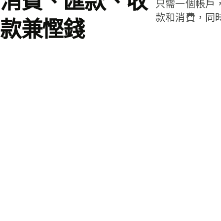
消費、匯款、收
只需一個帳戶
款和消費，同
款兼慳錢