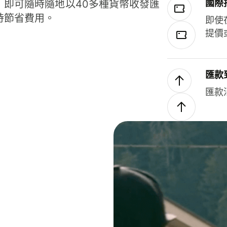
國際
，即可隨時隨地以40多種貨幣收發匯
時節省費用。
即使
提價
匯款
匯款