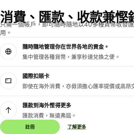
消費、匯款、收款兼慳
只需一個帳戶，即可隨時隨地以40多種貨幣收發
用。
隨時隨地管理你在世界各地的資金。
集中管理各種貨幣，兼享秒速兌換之便。
國際扣賬卡
即使在海外消費，亦毋須擔心匯率提價或高昂
匯款到海外慳得更多
匯款消費，無遠弗屆。
註冊
了解更多