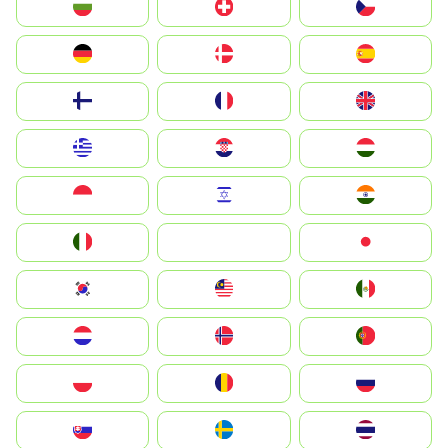
България
Switzerland
Czechia
Deutschland
Denmark
España
Suomi
France
United Kingdom
Greece
Hrvatska
Magyarország
Indonesia
Israel
India
Italia
JA
Japan
South Korea
Malay
Mexico
Nederland
Norge
Portugal
Polska
România
Россия
Slovensko
Ruoŧŧa
ไทย