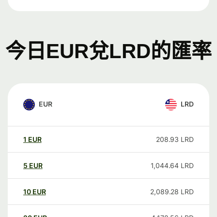
今日EUR兌LRD的匯率
EUR
LRD
1
EUR
208.93
LRD
5
EUR
1,044.64
LRD
10
EUR
2,089.28
LRD