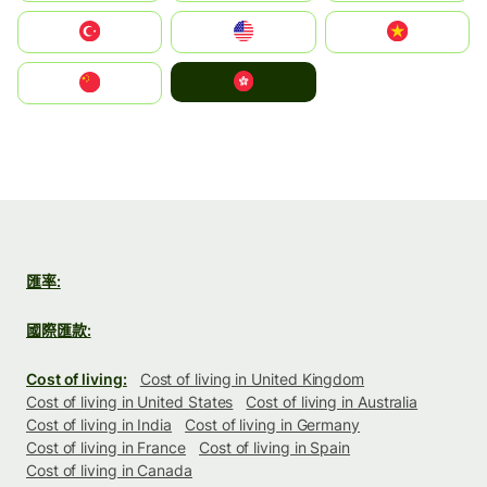
Türkiye
United States
Vietnam
中國香港特別行政區
中国
匯率:
國際匯款:
Cost of living:
Cost of living in United Kingdom
Cost of living in United States
Cost of living in Australia
Cost of living in India
Cost of living in Germany
Cost of living in France
Cost of living in Spain
Cost of living in Canada