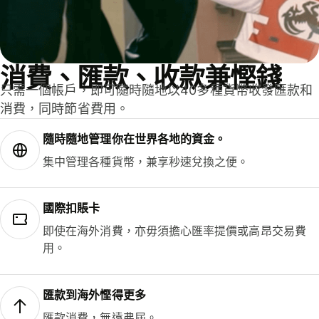
消費、匯款、收款兼慳錢
只需一個帳戶，即可隨時隨地以40多種貨幣收發匯款和
消費，同時節省費用。
隨時隨地管理你在世界各地的資金。
集中管理各種貨幣，兼享秒速兌換之便。
國際扣賬卡
即使在海外消費，亦毋須擔心匯率提價或高昂交易費
用。
匯款到海外慳得更多
匯款消費，無遠弗屆。