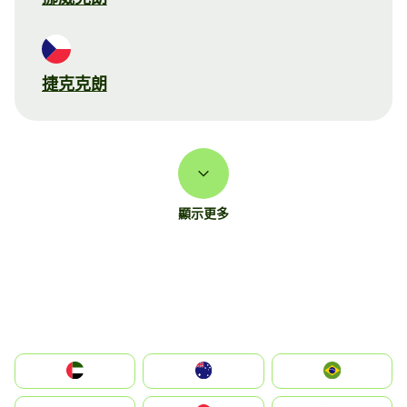
捷克克朗
顯示更多
الإمارات العربية المتحدة
Australia
Brazil