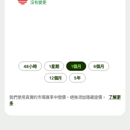
沒有變更
時
48小時
1星期
1個月
6個月
段
12個月
5年
我們使用真實的市場匯率中間價，絕無添加隱藏提價。
了解更
多