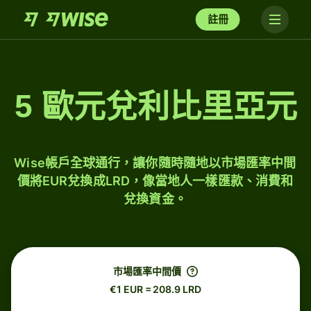
註冊
5 歐元兌利比里亞元
Wise帳戶全球通行，讓你隨時隨地以市場匯率中間
價將EUR兌換成LRD，像當地人一樣匯款、消費和
兌換資金。
市場匯率中間價
€1 EUR = 208.9 LRD