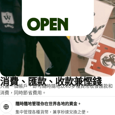
消費、匯款、收款兼慳錢
只需一個帳戶，即可隨時隨地以40多種貨幣收發匯款和
消費，同時節省費用。
隨時隨地管理你在世界各地的資金。
集中管理各種貨幣，兼享秒速兌換之便。