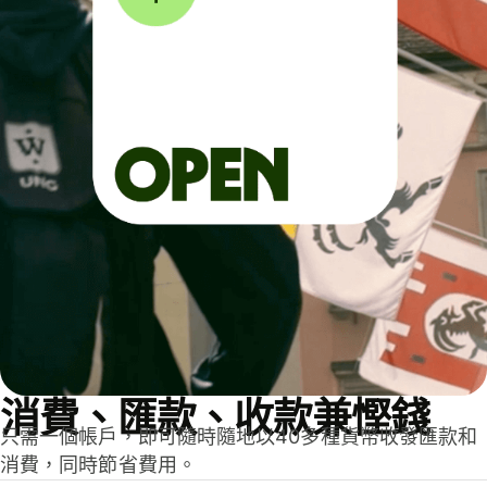
消費、匯款、收款兼慳錢
只需一個帳戶，即可隨時隨地以40多種貨幣收發匯款和
消費，同時節省費用。