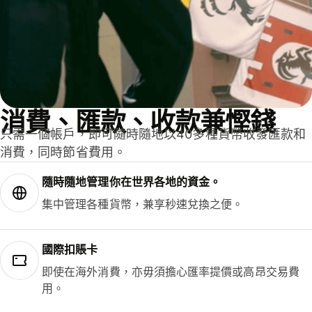
消費、匯款、收款兼慳錢
只需一個帳戶，即可隨時隨地以40多種貨幣收發匯款和
消費，同時節省費用。
隨時隨地管理你在世界各地的資金。
集中管理各種貨幣，兼享秒速兌換之便。
國際扣賬卡
即使在海外消費，亦毋須擔心匯率提價或高昂交易費
用。