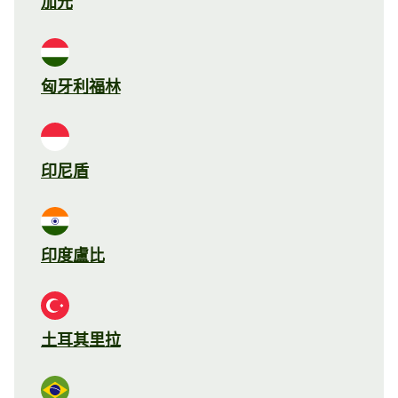
加元
匈牙利福林
印尼盾
印度盧比
土耳其里拉