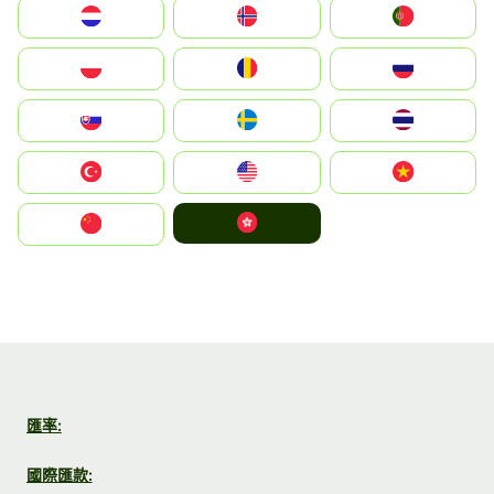
Nederland
Norge
Portugal
Polska
România
Россия
Slovensko
Ruoŧŧa
ไทย
Türkiye
United States
Vietnam
中國香港特別行政區
中国
匯率:
國際匯款: