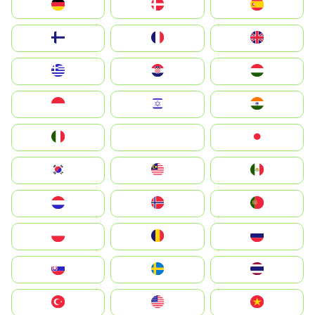
Deutschland
Denmark
España
Suomi
France
United Kingdom
Greece
Hrvatska
Magyarország
Indonesia
Israel
India
Italia
JA
Japan
South Korea
Malay
Mexico
Nederland
Norge
Portugal
Polska
România
Россия
Slovensko
Ruoŧŧa
ไทย
Türkiye
United States
Vietnam