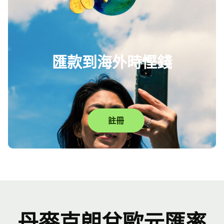
匯款到海外時慳錢
註冊
丹麥克朗兌歐元匯率