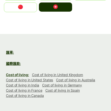
中國香港特別行政區
中国
匯率:
國際匯款:
Cost of living:
Cost of living in United Kingdom
Cost of living in United States
Cost of living in Australia
Cost of living in India
Cost of living in Germany
Cost of living in France
Cost of living in Spain
Cost of living in Canada