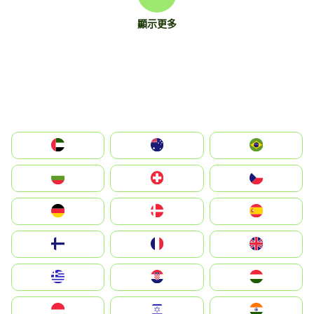
顯示更多
الإمارات العربية المتحدة
Australia
Brazil
България
Switzerland
Czechia
Deutschland
Denmark
España
Suomi
France
United Kingdom
Greece
Hrvatska
Magyarország
Indonesia
Israel
India