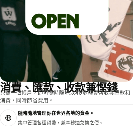
消費、匯款、收款兼慳錢
只需一個帳戶，即可隨時隨地以40多種貨幣收發匯款和
消費，同時節省費用。
隨時隨地管理你在世界各地的資金。
集中管理各種貨幣，兼享秒速兌換之便。