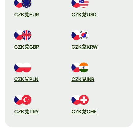
CZK兌EUR
CZK兌USD
CZK兌GBP
CZK兌KRW
CZK兌PLN
CZK兌INR
CZK兌TRY
CZK兌CHF