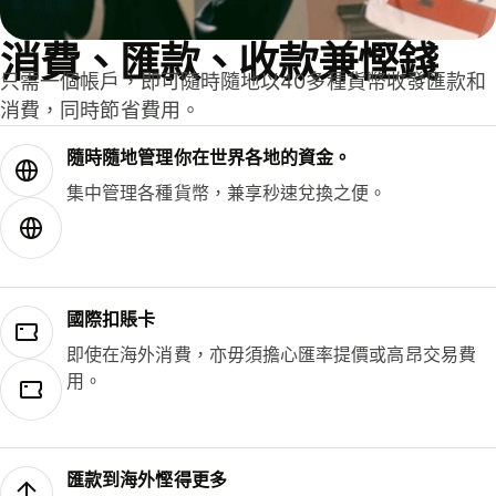
消費、匯款、收款兼慳錢
只需一個帳戶，即可隨時隨地以40多種貨幣收發匯款和
消費，同時節省費用。
隨時隨地管理你在世界各地的資金。
集中管理各種貨幣，兼享秒速兌換之便。
國際扣賬卡
即使在海外消費，亦毋須擔心匯率提價或高昂交易費
用。
匯款到海外慳得更多