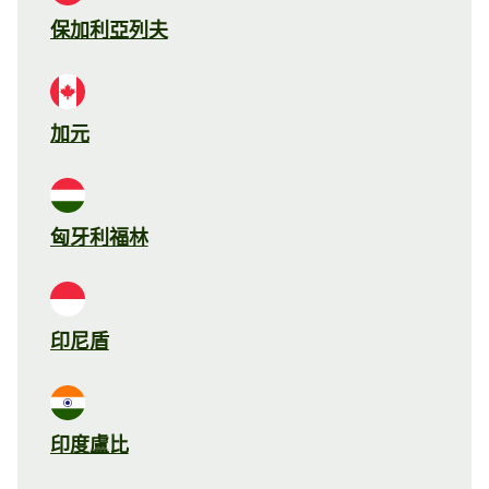
保加利亞列夫
加元
匈牙利福林
印尼盾
印度盧比