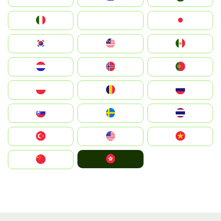
Italia
JA
Japan
South Korea
Malay
Mexico
Nederland
Norge
Portugal
Polska
România
Россия
Slovensko
Ruoŧŧa
ไทย
Türkiye
United States
Vietnam
中國香港特別行政區
中国