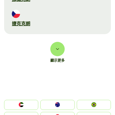
捷克克朗
顯示更多
الإمارات العربية المتحدة
Australia
Brazil