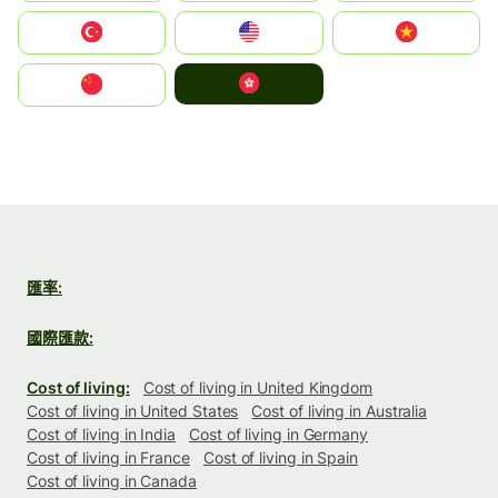
Türkiye
United States
Vietnam
中國香港特別行政區
中国
匯率:
國際匯款:
Cost of living:
Cost of living in United Kingdom
Cost of living in United States
Cost of living in Australia
Cost of living in India
Cost of living in Germany
Cost of living in France
Cost of living in Spain
Cost of living in Canada