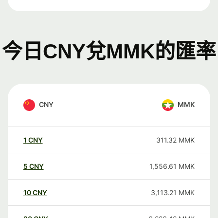
今日CNY兌MMK的匯率
CNY
MMK
1
CNY
311.32
MMK
5
CNY
1,556.61
MMK
10
CNY
3,113.21
MMK