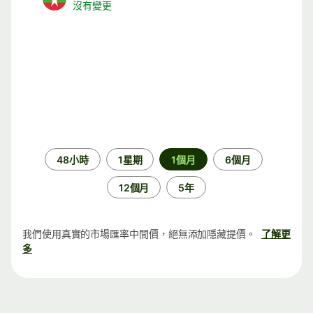
沒有變更
時
48小時
1星期
1個月
6個月
段
12個月
5年
我們使用真實的市場匯率中間價，絕無添加隱藏提價。
了解更
多