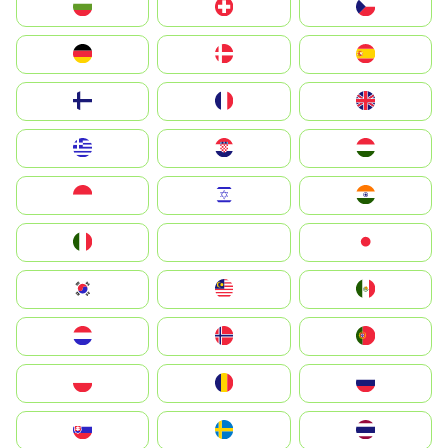
България
Switzerland
Czechia
Deutschland
Denmark
España
Suomi
France
United Kingdom
Greece
Hrvatska
Magyarország
Indonesia
Israel
India
Italia
JA
Japan
South Korea
Malay
Mexico
Nederland
Norge
Portugal
Polska
România
Россия
Slovensko
Ruoŧŧa
ไทย