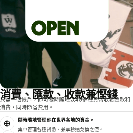
消費、匯款、收款兼慳錢
只需一個帳戶，即可隨時隨地以40多種貨幣收發匯款和
消費，同時節省費用。
隨時隨地管理你在世界各地的資金。
集中管理各種貨幣，兼享秒速兌換之便。