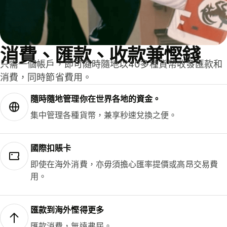
消費、匯款、收款兼慳錢
只需一個帳戶，即可隨時隨地以40多種貨幣收發匯款和
消費，同時節省費用。
隨時隨地管理你在世界各地的資金。
集中管理各種貨幣，兼享秒速兌換之便。
國際扣賬卡
即使在海外消費，亦毋須擔心匯率提價或高昂交易費
用。
匯款到海外慳得更多
匯款消費，無遠弗屆。