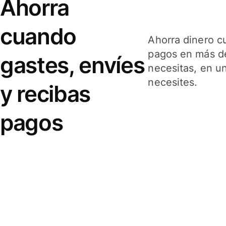
Ahorra
cuando
Ahorra dinero c
pagos en más de
gastes, envíes
necesitas, en u
necesites.
y recibas
pagos