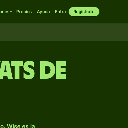
iones
Precios
Ayuda
Entra
Regístrate
ats de
. Wise es la