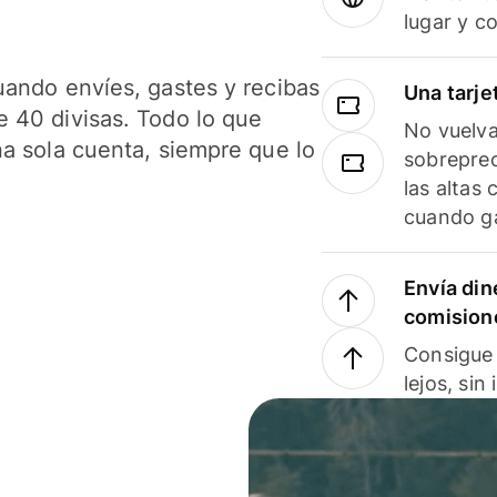
lugar y c
uando envíes, gastes y recibas
Una tarje
 40 divisas. Todo lo que
No vuelva
na sola cuenta, siempre que lo
sobreprec
las altas
cuando ga
Envía din
comision
Consigue 
lejos, sin