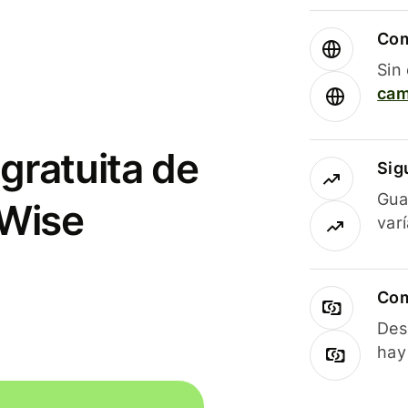
Com
Sin
cam
gratuita de
Sig
Gua
 Wise
var
Com
Des
hay