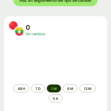
Haz un seguimiento del tipo de cambio
0
Sin cambios
Periodo
48 H
7 D
1 M
6 M
12 M
de
tiempo
5 A