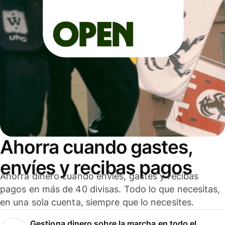
Ahorra cuando gastes,
envíes y recibas pagos
Ahorra dinero cuando envíes, gastes y recibas
pagos en más de 40 divisas. Todo lo que necesitas,
en una sola cuenta, siempre que lo necesites.
Gestiona dinero sobre la marcha en todo el