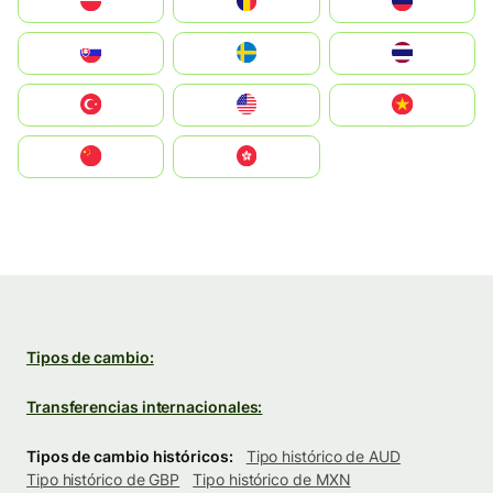
Polska
România
Россия
Slovensko
Ruoŧŧa
ไทย
Türkiye
United States
Vietnam
中国
中國香港特別行政區
Tipos de cambio:
Transferencias internacionales:
Tipos de cambio históricos:
Tipo histórico de AUD
Tipo histórico de GBP
Tipo histórico de MXN