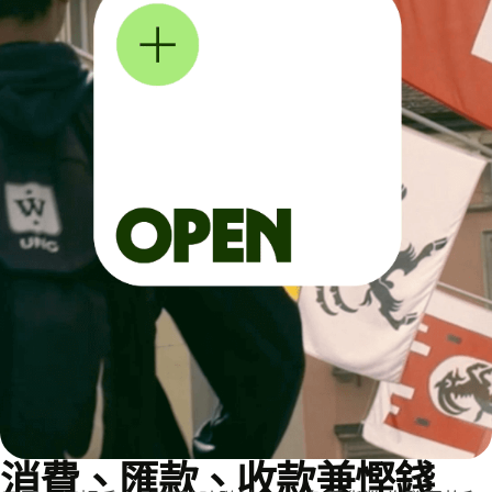
消費、匯款、收款兼慳錢