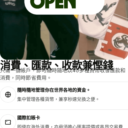
消費、匯款、收款兼慳錢
只需一個帳戶，即可隨時隨地以40多種貨幣收發匯款和
消費，同時節省費用。
隨時隨地管理你在世界各地的資金。
集中管理各種貨幣，兼享秒速兌換之便。
國際扣賬卡
即使在海外消費，亦毋須擔心匯率提價或高昂交易費