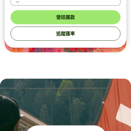
發送匯款
追蹤匯率