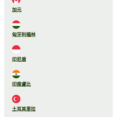
加元
匈牙利福林
印尼盾
印度盧比
土耳其里拉