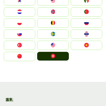
South Korea
Malay
Mexico
Nederland
Norge
Portugal
Polska
România
Россия
Slovensko
Ruoŧŧa
ไทย
Türkiye
United States
Vietnam
中國香港特別行政區
中国
匯率: