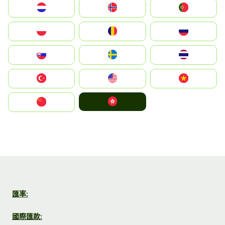
Nederland
Norge
Portugal
Polska
România
Россия
Slovensko
Ruoŧŧa
ไทย
Türkiye
United States
Vietnam
中國香港特別行政區
中国
匯率:
國際匯款: