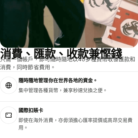
消費、匯款、收款兼慳錢
只需一個帳戶，即可隨時隨地以40多種貨幣收發匯款和
消費，同時節省費用。
隨時隨地管理你在世界各地的資金。
集中管理各種貨幣，兼享秒速兌換之便。
國際扣賬卡
即使在海外消費，亦毋須擔心匯率提價或高昂交易費
用。