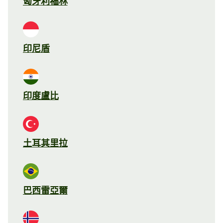
匈牙利福林
印尼盾
印度盧比
土耳其里拉
巴西雷亞爾