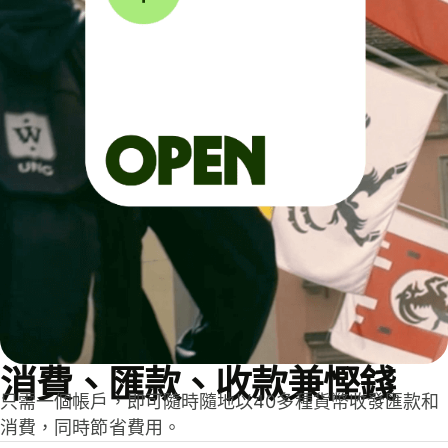
消費、匯款、收款兼慳錢
只需一個帳戶，即可隨時隨地以40多種貨幣收發匯款和
消費，同時節省費用。