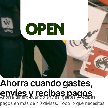
Ahorra cuando gastes,
envíes y recibas pagos
Ahorra dinero cuando envíes, gastes y recibas
pagos en más de 40 divisas. Todo lo que necesitas,