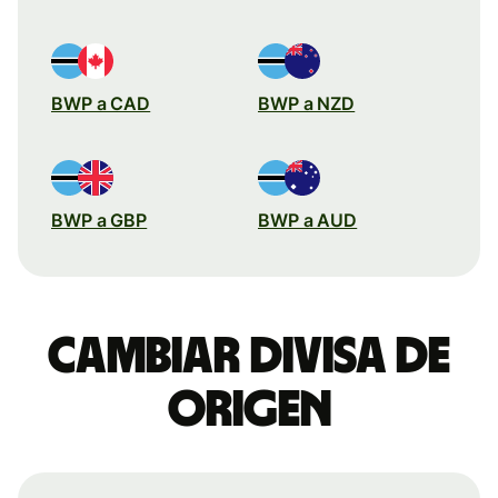
BWP a CAD
BWP a NZD
BWP a GBP
BWP a AUD
Cambiar divisa de
origen