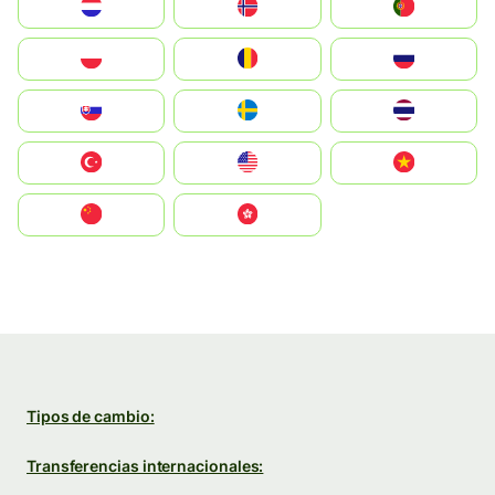
Nederland
Norge
Portugal
Polska
România
Россия
Slovensko
Ruoŧŧa
ไทย
Türkiye
United States
Vietnam
中国
中國香港特別行政區
Tipos de cambio:
Transferencias internacionales: