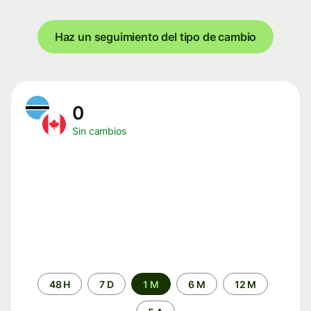
Haz un seguimiento del tipo de cambio
0
Sin cambios
Periodo
48 H
7 D
1 M
6 M
12 M
de
tiempo