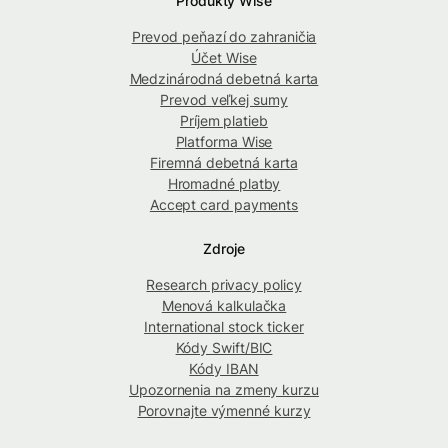
Produkty Wise
Prevod peňazí do zahraničia
Účet Wise
Medzinárodná debetná karta
Prevod veľkej sumy
Príjem platieb
Platforma Wise
Firemná debetná karta
Hromadné platby
Accept card payments
Zdroje
Research privacy policy
Menová kalkulačka
International stock ticker
Kódy Swift/BIC
Kódy IBAN
Upozornenia na zmeny kurzu
Porovnajte výmenné kurzy