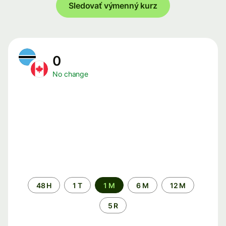
Sledovať výmenný kurz
0
No change
Time
48 H
1 T
1 M
6 M
12 M
period
5 R