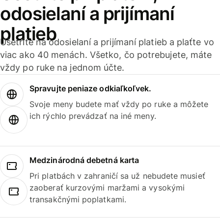
odosielaní a prijímaní
platieb
Ušetrite na odosielaní a prijímaní platieb a plaťte vo
viac ako 40 menách. Všetko, čo potrebujete, máte
vždy po ruke na jednom účte.
Spravujte peniaze odkiaľkoľvek.
Svoje meny budete mať vždy po ruke a môžete
ich rýchlo prevádzať na iné meny.
Medzinárodná debetná karta
Pri platbách v zahraničí sa už nebudete musieť
zaoberať kurzovými maržami a vysokými
transakčnými poplatkami.