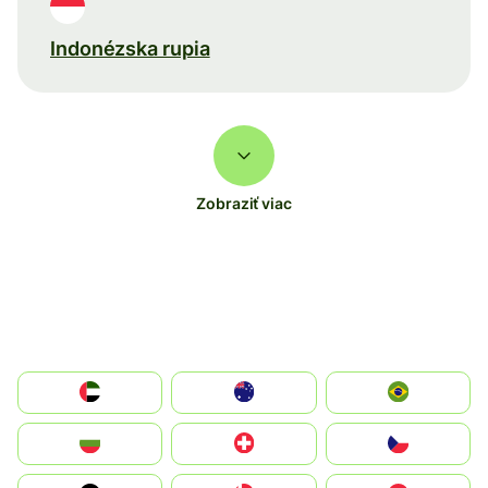
Indonézska rupia
Zobraziť viac
الإمارات العربية المتحدة
Australia
Brazil
България
Switzerland
Czechia