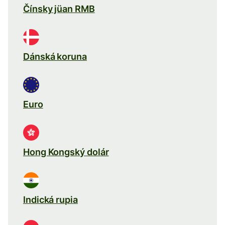
Čínsky jüan RMB
Dánská koruna
Euro
Hong Kongský dolár
Indická rupia