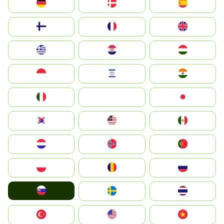
Deutschland
Denmark
España
Suomi
France
United Kingdom
Greece
Hrvatska
Magyarország
Indonesia
Israel
India
Italia
JA
Japan
South Korea
Malay
Mexico
Nederland
Norge
Portugal
Polska
România
Россия
Slovensko
Ruoŧŧa
ไทย
Türkiye
United States
Vietnam