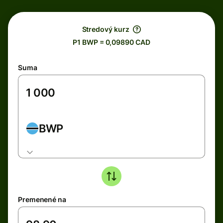
Stredový kurz
P1 BWP = 0,09890 CAD
Suma
BWP
Premenené na