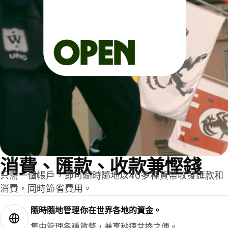
消費、匯款、收款兼慳錢
只需一個帳戶，即可隨時隨地以40多種貨幣收發匯款和
消費，同時節省費用。
隨時隨地管理你在世界各地的資金。
集中管理各種貨幣，兼享秒速兌換之便。