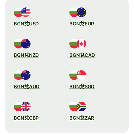
BGN兌USD
BGN兌EUR
BGN兌NZD
BGN兌CAD
BGN兌AUD
BGN兌SGD
BGN兌GBP
BGN兌ZAR