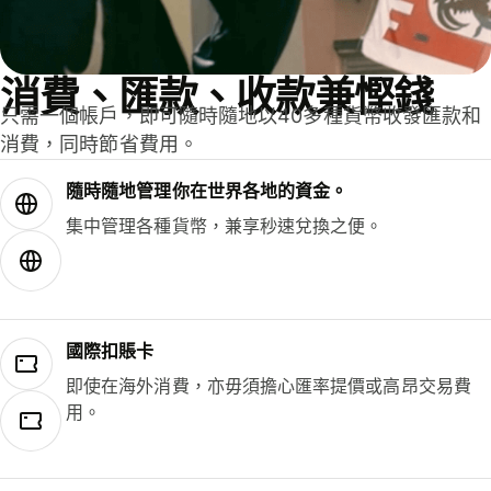
消費、匯款、收款兼慳錢
只需一個帳戶，即可隨時隨地以40多種貨幣收發匯款和
消費，同時節省費用。
隨時隨地管理你在世界各地的資金。
集中管理各種貨幣，兼享秒速兌換之便。
國際扣賬卡
即使在海外消費，亦毋須擔心匯率提價或高昂交易費
用。