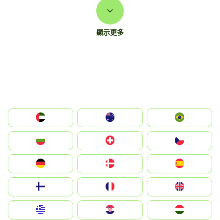
顯示更多
الإمارات العربية المتحدة
Australia
Brazil
България
Switzerland
Czechia
Deutschland
Denmark
España
Suomi
France
United Kingdom
Greece
Hrvatska
Magyarország