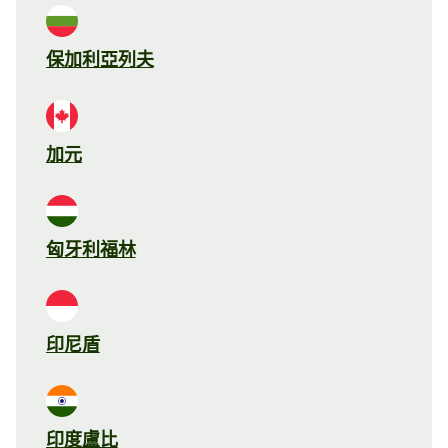
保加利亞列夫
加元
匈牙利福林
印尼盾
印度盧比