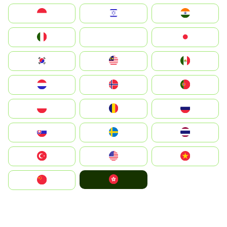
Indonesia
Israel
India
Italia
JA
Japan
South Korea
Malay
Mexico
Nederland
Norge
Portugal
Polska
România
Россия
Slovensko
Ruoŧŧa
ไทย
Türkiye
United States
Vietnam
中國香港特別行政區
中国