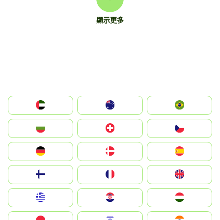
顯示更多
الإمارات العربية المتحدة
Australia
Brazil
България
Switzerland
Czechia
Deutschland
Denmark
España
Suomi
France
United Kingdom
Greece
Hrvatska
Magyarország