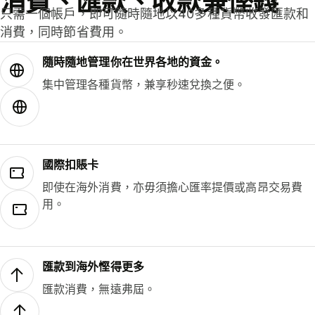
消費、匯款、收款兼慳錢
只需一個帳戶，即可隨時隨地以40多種貨幣收發匯款和
消費，同時節省費用。
隨時隨地管理你在世界各地的資金。
集中管理各種貨幣，兼享秒速兌換之便。
國際扣賬卡
即使在海外消費，亦毋須擔心匯率提價或高昂交易費
用。
匯款到海外慳得更多
匯款消費，無遠弗屆。