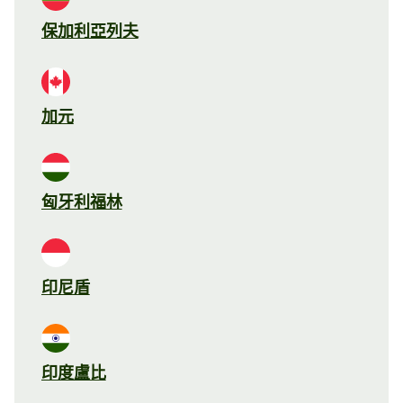
保加利亞列夫
加元
匈牙利福林
印尼盾
印度盧比