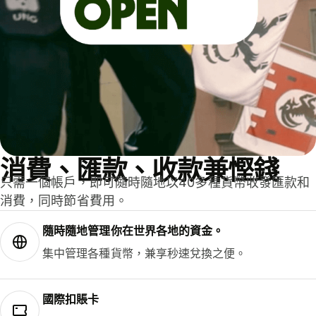
消費、匯款、收款兼慳錢
只需一個帳戶，即可隨時隨地以40多種貨幣收發匯款和
消費，同時節省費用。
隨時隨地管理你在世界各地的資金。
集中管理各種貨幣，兼享秒速兌換之便。
國際扣賬卡