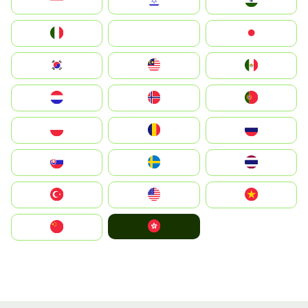
Indonesia
Israel
India
Italia
JA
Japan
South Korea
Malay
Mexico
Nederland
Norge
Portugal
Polska
România
Россия
Slovensko
Ruoŧŧa
ไทย
Türkiye
United States
Vietnam
中國香港特別行政區
中国