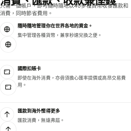
消費、匯款、收款兼慳錢
只需一個帳戶，即可隨時隨地以40多種貨幣收發匯款和
消費，同時節省費用。
隨時隨地管理你在世界各地的資金。
集中管理各種貨幣，兼享秒速兌換之便。
國際扣賬卡
即使在海外消費，亦毋須擔心匯率提價或高昂交易費
用。
匯款到海外慳得更多
匯款消費，無遠弗屆。