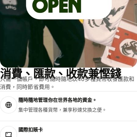
消費、匯款、收款兼慳錢
只需一個帳戶，即可隨時隨地以40多種貨幣收發匯款和
消費，同時節省費用。
隨時隨地管理你在世界各地的資金。
集中管理各種貨幣，兼享秒速兌換之便。
國際扣賬卡