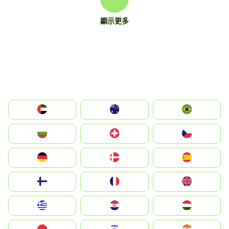
顯示更多
الإمارات العربية المتحدة
Australia
Brazil
България
Switzerland
Czechia
Deutschland
Denmark
España
Suomi
France
United Kingdom
Greece
Hrvatska
Magyarország