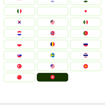
Indonesia
Israel
India
Italia
JA
Japan
South Korea
Malay
Mexico
Nederland
Norge
Portugal
Polska
România
Россия
Slovensko
Ruoŧŧa
ไทย
Türkiye
United States
Vietnam
中國香港特別行政區
中国