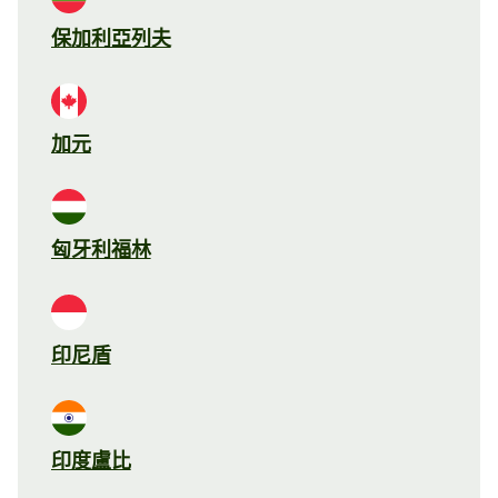
保加利亞列夫
加元
匈牙利福林
印尼盾
印度盧比