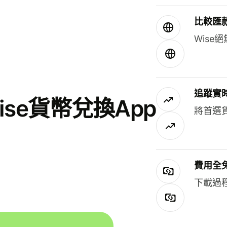
比較匯
Wis
追蹤實
se貨幣兌換App
將首選
費用全
下載過