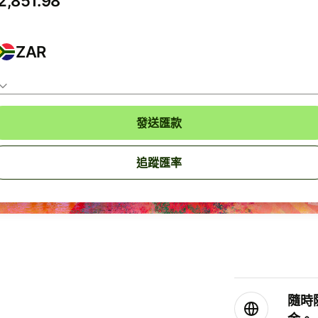
ZAR
發送匯款
追蹤匯率
隨時