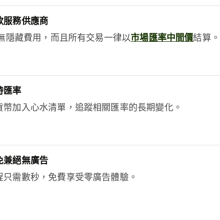
款服務供應商
e絕無隱藏費用，而且所有交易一律以
市場匯率中間價
結算。
時匯率
貨幣加入心水清單，追蹤相關匯率的長期變化。
免兼絕無廣告
程只需數秒，免費享受零廣告體驗。