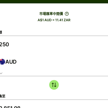
市場匯率中間價
A$1 AUD = 11.41 ZAR
額
AUD
換至