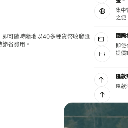
金。
集中
之便
國際
，即可隨時隨地以40多種貨幣收發匯
時節省費用。
即使
提價
匯款
匯款