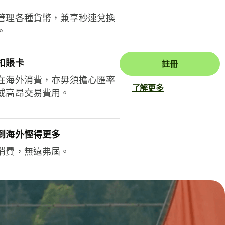
管理各種貨幣，兼享秒速兌換
。
扣賬卡
註冊
在海外消費，亦毋須擔心匯率
了解更多
或高昂交易費用。
到海外慳得更多
消費，無遠弗屆。