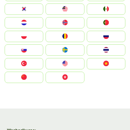
South Korea
Malay
Mexico
Nederland
Norge
Portugal
Polska
România
Россия
Slovensko
Ruoŧŧa
ไทย
Türkiye
United States
Vietnam
中国
中國香港特別行政區