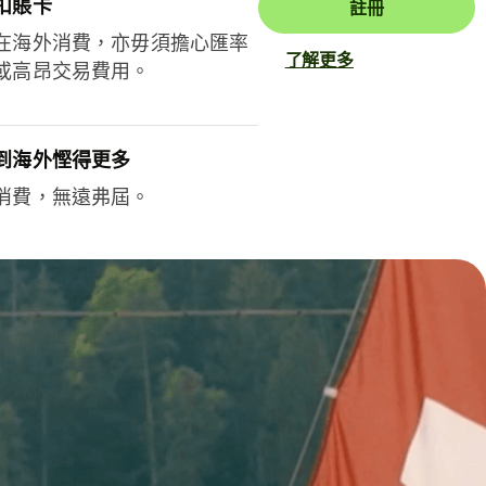
扣賬卡
註冊
在海外消費，亦毋須擔心匯率
了解更多
或高昂交易費用。
到海外慳得更多
消費，無遠弗屆。