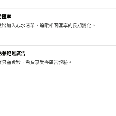
時匯率
貨幣加入心水清單，追蹤相關匯率的長期變化。
免兼絕無廣告
程只需數秒，免費享受零廣告體驗。