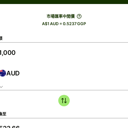
市場匯率中間價
A$1 AUD = 0.5237 GGP
額
AUD
換至