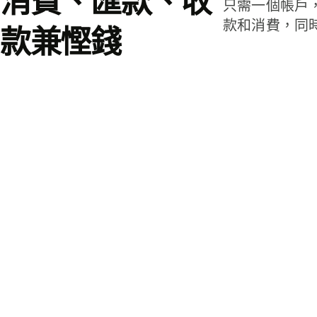
消費、匯款、收
只需一個帳戶
款和消費，同
款兼慳錢