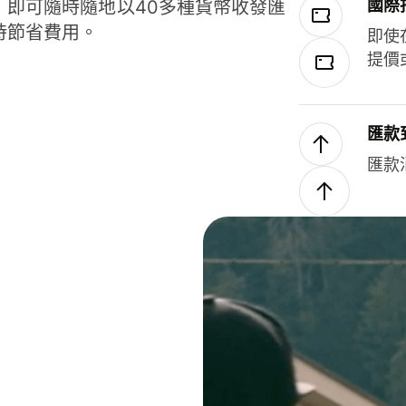
國際
，即可隨時隨地以40多種貨幣收發匯
時節省費用。
即使
提價
匯款
匯款