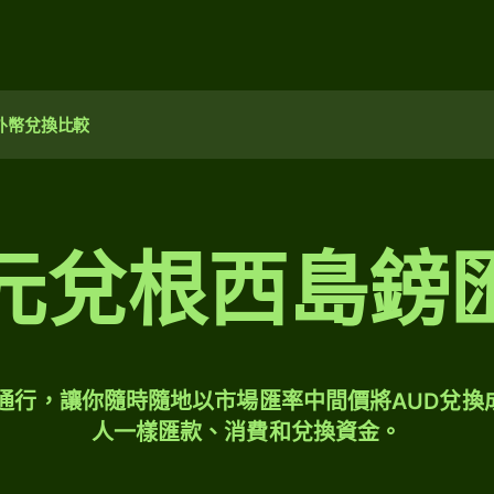
外幣兌換比較
元兌根西島鎊
球通行，讓你隨時隨地以市場匯率中間價將AUD兌換
人一樣匯款、消費和兌換資金。