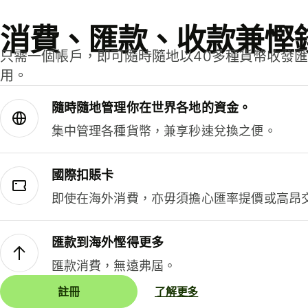
消費、匯款、收款兼慳
只需一個帳戶，即可隨時隨地以40多種貨幣收發
用。
隨時隨地管理你在世界各地的資金。
集中管理各種貨幣，兼享秒速兌換之便。
國際扣賬卡
即使在海外消費，亦毋須擔心匯率提價或高昂
匯款到海外慳得更多
匯款消費，無遠弗屆。
註冊
了解更多