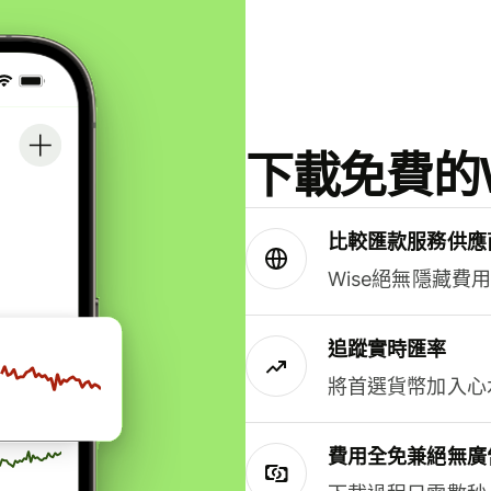
下載免費的W
比較匯款服務供應
Wise絕無隱藏費
追蹤實時匯率
將首選貨幣加入心
費用全免兼絕無廣