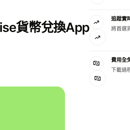
追蹤實
se貨幣兌換App
將首選
費用全
下載過