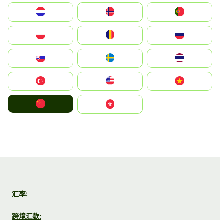
Nederland
Norge
Portugal
Polska
România
Россия
Slovensko
Ruoŧŧa
ไทย
Türkiye
United States
Vietnam
中国
中國香港特別行政區
汇率:
跨境汇款: