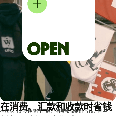
在消费、汇款和收款时省钱
在您以 40 多种货币汇款、消费和收款时省钱。只需一