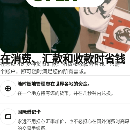
在消费、汇款和收款时省钱
在您以 40 多种货币汇款、消费和收款时省钱。只需一
个账户，即可随时满足您的所有需求。
随时随地管理您在世界各地的资金。
在一个地方持有您的货币，并在几秒钟内兑换。
国际借记卡
永远不用担心汇率加价，也不必担心在国外消费时高昂
的交易手续费。