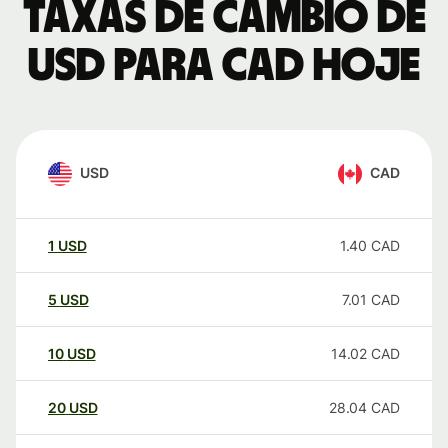
Taxas de câmbio de
USD para CAD hoje
USD
CAD
1
USD
1.40
CAD
5
USD
7.01
CAD
10
USD
14.02
CAD
20
USD
28.04
CAD