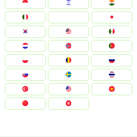
Indonesia
Israel
India
Italia
JA
Japan
South Korea
Malay
Mexico
Nederland
Norge
Portugal
Polska
România
Россия
Slovensko
Ruoŧŧa
ไทย
Türkiye
United States
Vietnam
中国
中國香港特別行政區