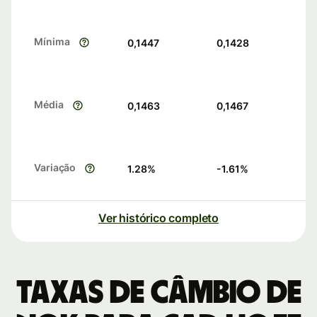
Mínima
0,1447
0,1428
Média
0,1463
0,1467
Variação
1.28
%
-1.61
%
Ver histórico completo
Taxas de câmbio de