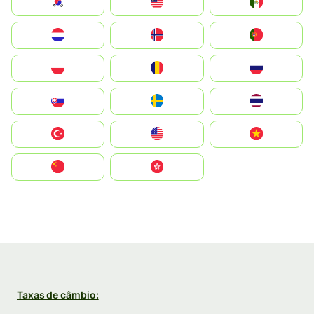
South Korea
Malay
Mexico
Nederland
Norge
Portugal
Polska
România
Россия
Slovensko
Ruoŧŧa
ไทย
Türkiye
United States
Vietnam
中国
中國香港特別行政區
Taxas de câmbio: