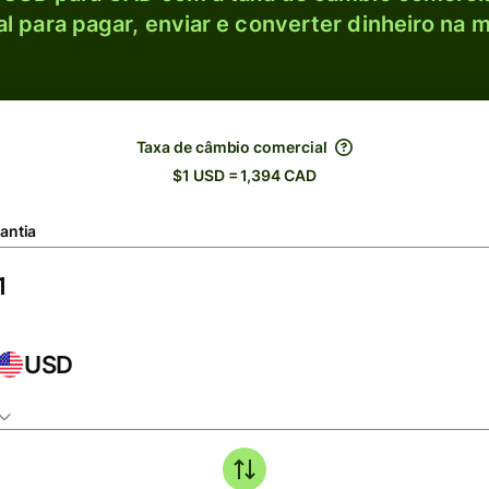
l para pagar, enviar e converter dinheiro na m
Taxa de câmbio comercial
$1 USD = 1,394 CAD
antia
USD