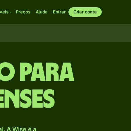
veis
Preços
Ajuda
Entrar
Criar conta
o para
enses
. A Wise é a