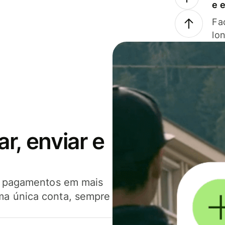
e 
Faç
lo
, enviar e
er pagamentos em mais
ma única conta, sempre