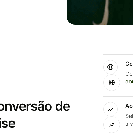
Co
Co
co
conversão de
Ac
Se
ise
a 