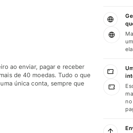
Ge
qu
Ma
um
el
ro ao enviar, pagar e receber
Um
mais de 40 moedas. Tudo o que
in
 uma única conta, sempre que
Es
ma
no
pa
En