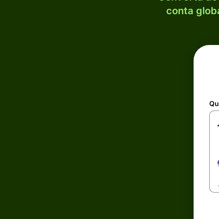
conta globa
Qu