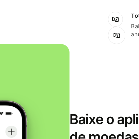
To
Ba
an
Baixe o apl
de moedas 