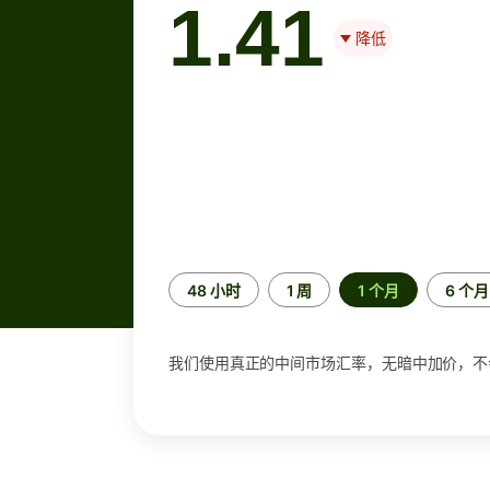
1.41
降低
时
48 小时
1 周
1 个月
6 个月
间
段
我们使用真正的中间市场汇率，无暗中加价，不