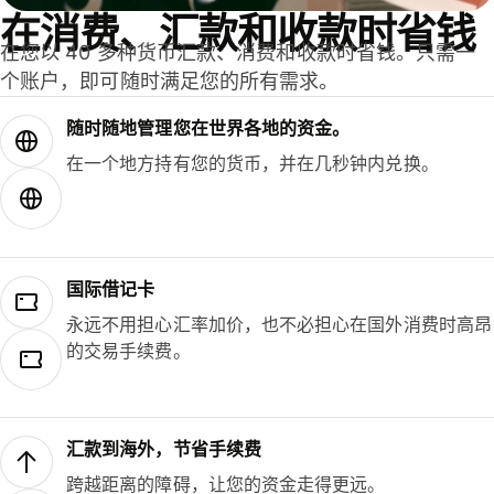
在消费、汇款和收款时省钱
在您以 40 多种货币汇款、消费和收款时省钱。只需一
个账户，即可随时满足您的所有需求。
随时随地管理您在世界各地的资金。
在一个地方持有您的货币，并在几秒钟内兑换。
国际借记卡
永远不用担心汇率加价，也不必担心在国外消费时高昂
的交易手续费。
汇款到海外，节省手续费
跨越距离的障碍，让您的资金走得更远。