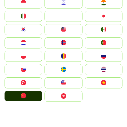
Indonesia
Israel
India
Italia
JA
Japan
South Korea
Malay
Mexico
Nederland
Norge
Portugal
Polska
România
Россия
Slovensko
Ruoŧŧa
ไทย
Türkiye
United States
Vietnam
中国
中國香港特別行政區