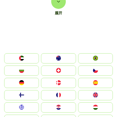
展开
الإمارات العربية المتحدة
Australia
Brazil
България
Switzerland
Czechia
Deutschland
Denmark
España
Suomi
France
United Kingdom
Greece
Hrvatska
Magyarország