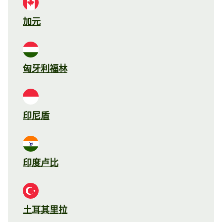
加元
匈牙利福林
印尼盾
印度卢比
土耳其里拉