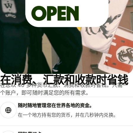
在消费、汇款和收款时省钱
在您以 40 多种货币汇款、消费和收款时省钱。只需一
个账户，即可随时满足您的所有需求。
随时随地管理您在世界各地的资金。
在一个地方持有您的货币，并在几秒钟内兑换。