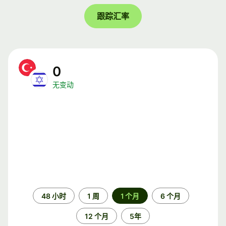
跟踪汇率
0
无变动
时
48 小时
1 周
1 个月
6 个月
间
段
12 个月
5年