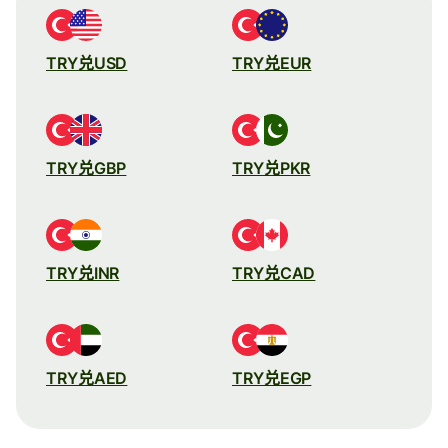
TRY兑USD
TRY兑EUR
TRY兑GBP
TRY兑PKR
TRY兑INR
TRY兑CAD
TRY兑AED
TRY兑EGP