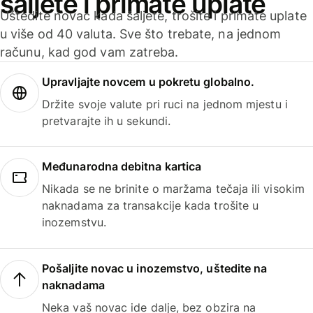
šaljete i primate uplate
Uštedite novac kada šaljete, trošite i primate uplate
u više od 40 valuta. Sve što trebate, na jednom
računu, kad god vam zatreba.
Upravljajte novcem u pokretu globalno.
Držite svoje valute pri ruci na jednom mjestu i
pretvarajte ih u sekundi.
Međunarodna debitna kartica
Nikada se ne brinite o maržama tečaja ili visokim
naknadama za transakcije kada trošite u
inozemstvu.
Pošaljite novac u inozemstvo, uštedite na
naknadama
Neka vaš novac ide dalje, bez obzira na