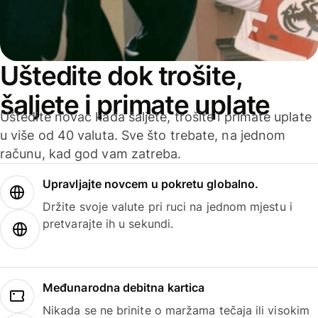
Uštedite dok trošite,
šaljete i primate uplate
Uštedite novac kada šaljete, trošite i primate uplate
u više od 40 valuta. Sve što trebate, na jednom
računu, kad god vam zatreba.
Upravljajte novcem u pokretu globalno.
Držite svoje valute pri ruci na jednom mjestu i
pretvarajte ih u sekundi.
Međunarodna debitna kartica
Nikada se ne brinite o maržama tečaja ili visokim