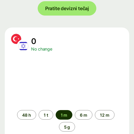
Pratite devizni tečaj
0
No change
Time
48 h
1 t
1 m
6 m
12 m
period
5 g