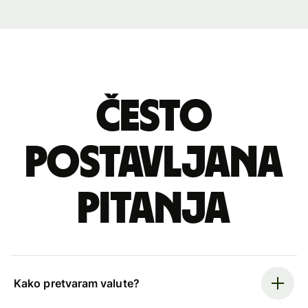
Često
postavljana
pitanja
Kako pretvaram valute?