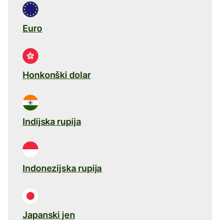
Euro
Honkonški dolar
Indijska rupija
Indonezijska rupija
Japanski jen