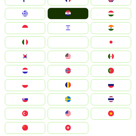
Hrvatska
Greece
Magyarország
Indonesia
Israel
India
Italia
JA
Japan
South Korea
Malay
Mexico
Nederland
Norge
Portugal
Polska
România
Россия
Slovensko
Ruoŧŧa
ไทย
Türkiye
United States
Vietnam
中国
中國香港特別行政區