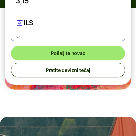
ILS
Pošaljite novac
Pratite devizni tečaj