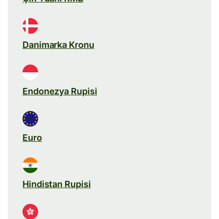
Danimarka Kronu
Endonezya Rupisi
Euro
Hindistan Rupisi