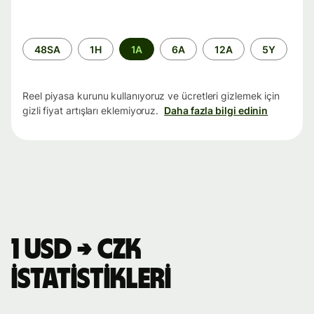
Zaman
48SA
1H
1A
6A
12A
5Y
aralığı
Reel piyasa kurunu kullanıyoruz ve ücretleri gizlemek için
gizli fiyat artışları eklemiyoruz.
Daha fazla bilgi edinin
1 USD → CZK
istatistikleri