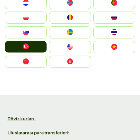
Nederland
Norge
Portugal
Polska
România
Россия
Slovensko
Ruoŧŧa
ไทย
Türkiye
United States
Vietnam
中国
中國香港特別行政區
Döviz kurları:
Uluslararası para transferleri: