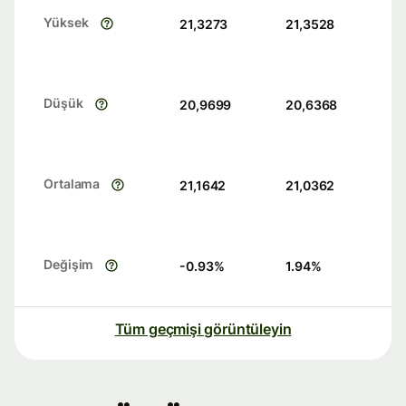
Yüksek
21,3273
21,3528
Düşük
20,9699
20,6368
Ortalama
21,1642
21,0362
Değişim
-0.93
%
1.94
%
Tüm geçmişi görüntüleyin