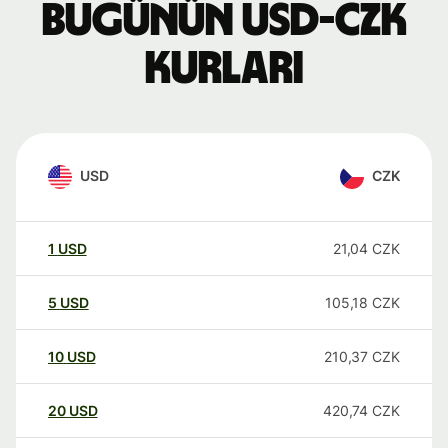
Bugünün USD-CZK
kurları
USD
CZK
1
USD
21,04
CZK
5
USD
105,18
CZK
10
USD
210,37
CZK
20
USD
420,74
CZK