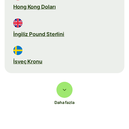
Hong Kong Doları
İngiliz Pound Sterlini
İsveç Kronu
Daha fazla