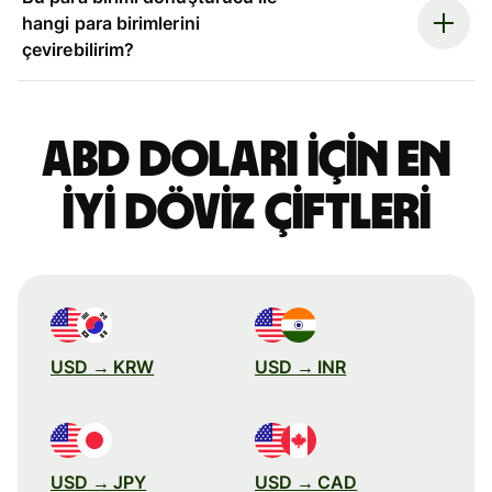
hangi para birimlerini
çevirebilirim?
ABD doları için en
iyi döviz çiftleri
USD → KRW
USD → INR
USD → JPY
USD → CAD