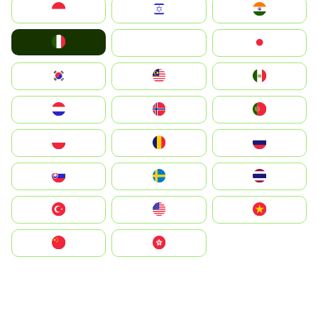
Indonesia
Israel
India
Italia
JA
Japan
South Korea
Malay
Mexico
Nederland
Norge
Portugal
Polska
România
Россия
Slovensko
Ruoŧŧa
ไทย
Türkiye
United States
Vietnam
中国
中國香港特別行政區