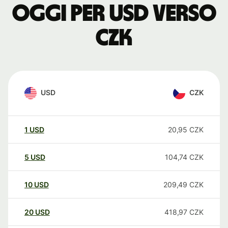
oggi per USD verso
CZK
USD
CZK
1
USD
20,95
CZK
5
USD
104,74
CZK
10
USD
209,49
CZK
20
USD
418,97
CZK