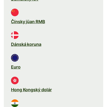
Čínsky jüan RMB
Dánská koruna
Euro
Hong Kongský dolár