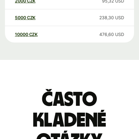
2000
CZK
95,32
USD
5000
CZK
238,30
USD
10000
CZK
476,60
USD
Často
kladené