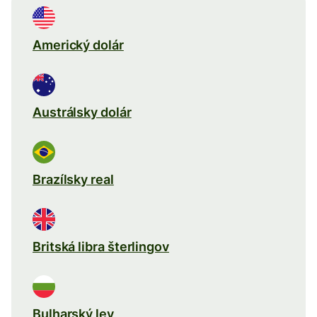
Americký dolár
Austrálsky dolár
Brazílsky real
Britská libra šterlingov
Bulharský lev