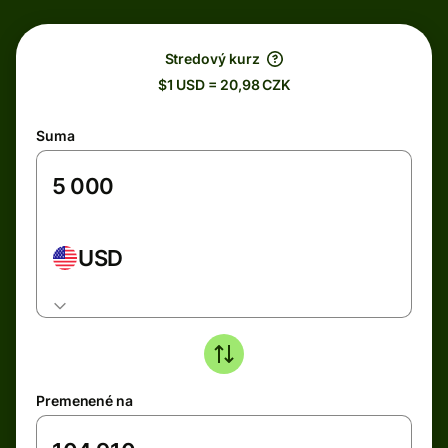
Stredový kurz
$1 USD = 20,98 CZK
Suma
USD
Premenené na