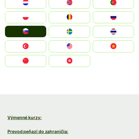
Nederland
Norge
Portugal
Polska
România
Россия
Slovensko
Ruoŧŧa
ไทย
Türkiye
United States
Vietnam
中国
中國香港特別行政區
Výmenné kurzy:
Prevod peňazí do zahraničia: