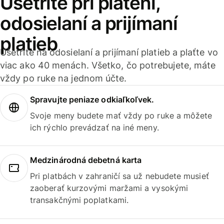
Ušetrite pri platení,
odosielaní a prijímaní
platieb
Ušetrite na odosielaní a prijímaní platieb a plaťte vo
viac ako 40 menách. Všetko, čo potrebujete, máte
vždy po ruke na jednom účte.
Spravujte peniaze odkiaľkoľvek.
Svoje meny budete mať vždy po ruke a môžete
ich rýchlo prevádzať na iné meny.
Medzinárodná debetná karta
Pri platbách v zahraničí sa už nebudete musieť
zaoberať kurzovými maržami a vysokými
transakčnými poplatkami.