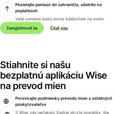
Posielajte peniaze do zahraničia, ušetrite na
poplatkoch
Vaše peniaze budú doma kdekoľvek na svete.
Zaregistrovať sa
Čítať viac
Stiahnite si našu
bezplatnú aplikáciu Wise
na prevod mien
Porovnajte podmienky prevodu mien u ostatných
poskytovateľov
S Wise vás nečakajú žiadne skryté poplatky, iba