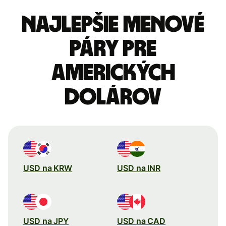
Najlepšie menové
páry pre
Amerických
dolárov
USD na KRW
USD na INR
USD na JPY
USD na CAD