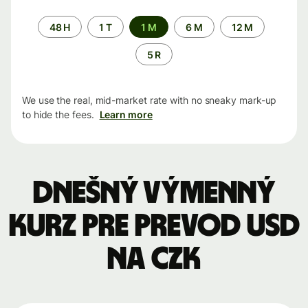
Time
48 H
1 T
1 M
6 M
12 M
period
5 R
We use the real, mid-market rate with no sneaky mark-up
to hide the fees.
Learn more
Dnešný výmenný
kurz pre prevod USD
na CZK