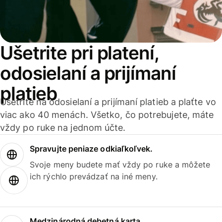
Ušetrite pri platení,
odosielaní a prijímaní
platieb
Ušetrite na odosielaní a prijímaní platieb a plaťte vo
viac ako 40 menách. Všetko, čo potrebujete, máte
vždy po ruke na jednom účte.
Spravujte peniaze odkiaľkoľvek.
Svoje meny budete mať vždy po ruke a môžete
ich rýchlo prevádzať na iné meny.
Medzinárodná debetná karta