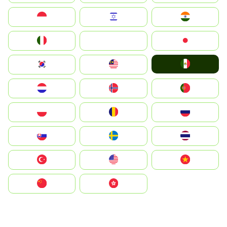
Indonesia
Israel
India
Italia
JA
Japan
Mexico
South Korea
Malay
Nederland
Norge
Portugal
Polska
România
Россия
Slovensko
Ruoŧŧa
ไทย
Türkiye
United States
Vietnam
中国
中國香港特別行政區