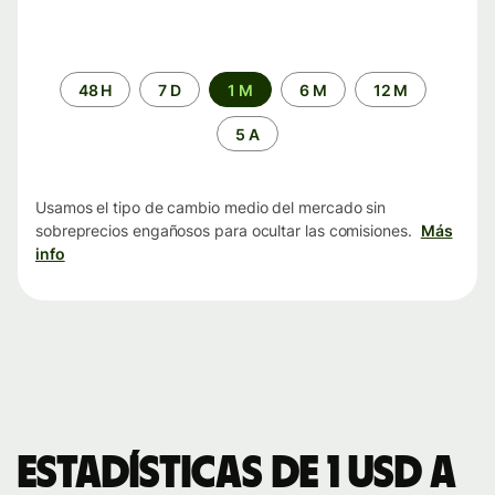
Periodo
48 H
7 D
1 M
6 M
12 M
de
tiempo
5 A
Usamos el tipo de cambio medio del mercado sin
sobreprecios engañosos para ocultar las comisiones.
Más
info
Estadísticas de 1 USD a