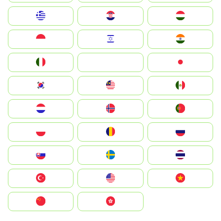
Greece
Hrvatska
Magyarország
Indonesia
Israel
India
Italia
JA
Japan
South Korea
Malay
Mexico
Nederland
Norge
Portugal
Polska
România
Россия
Slovensko
Ruoŧŧa
ไทย
Türkiye
United States
Vietnam
中国
中國香港特別行政區