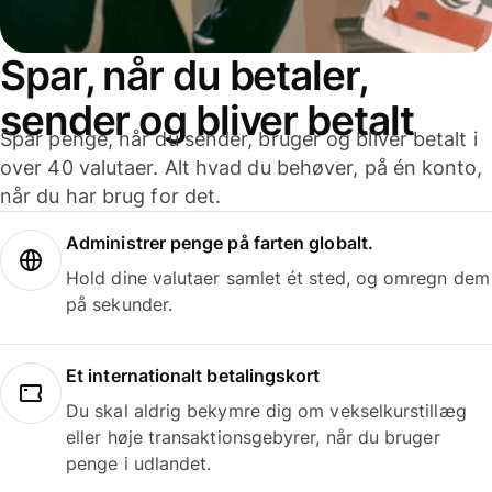
Spar, når du betaler,
sender og bliver betalt
Spar penge, når du sender, bruger og bliver betalt i
over 40 valutaer. Alt hvad du behøver, på én konto,
når du har brug for det.
Administrer penge på farten globalt.
Hold dine valutaer samlet ét sted, og omregn dem
på sekunder.
Et internationalt betalingskort
Du skal aldrig bekymre dig om vekselkurstillæg
eller høje transaktionsgebyrer, når du bruger
penge i udlandet.