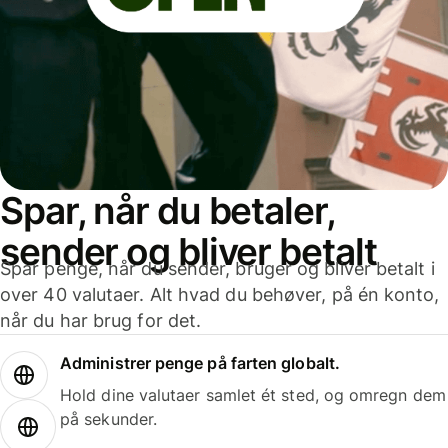
Spar, når du betaler,
sender og bliver betalt
Spar penge, når du sender, bruger og bliver betalt i
over 40 valutaer. Alt hvad du behøver, på én konto,
når du har brug for det.
Administrer penge på farten globalt.
Hold dine valutaer samlet ét sted, og omregn dem
på sekunder.