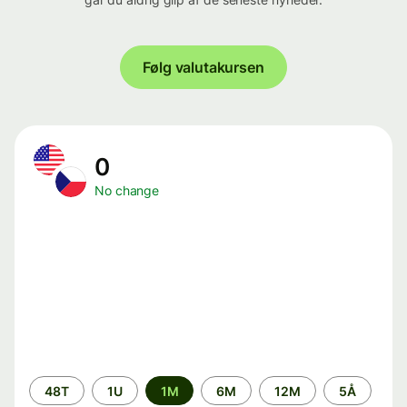
Følg valutakursen
0
No change
Time
48T
1U
1M
6M
12M
5Å
period