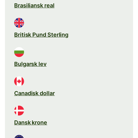
Brasiliansk real
Britisk Pund Sterling
Bulgarsk lev
Canadisk dollar
Dansk krone