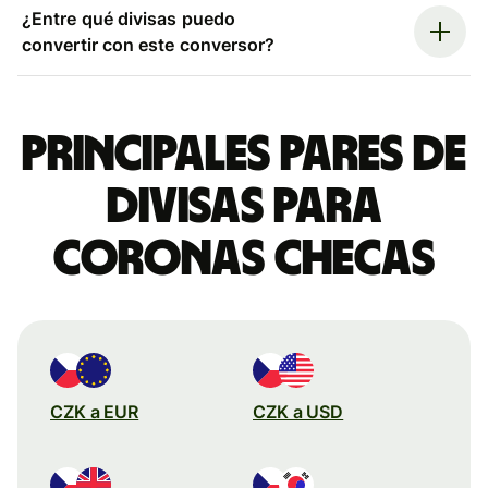
¿Entre qué divisas puedo
convertir con este conversor?
Principales pares de
divisas para
coronas checas
CZK a EUR
CZK a USD