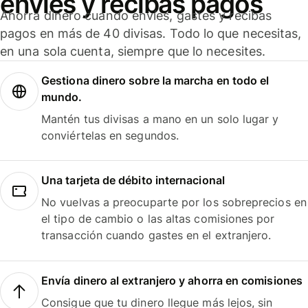
envíes y recibas pagos
Ahorra dinero cuando envíes, gastes y recibas
pagos en más de 40 divisas. Todo lo que necesitas,
en una sola cuenta, siempre que lo necesites.
Gestiona dinero sobre la marcha en todo el
mundo.
Mantén tus divisas a mano en un solo lugar y
conviértelas en segundos.
Una tarjeta de débito internacional
No vuelvas a preocuparte por los sobreprecios en
el tipo de cambio o las altas comisiones por
transacción cuando gastes en el extranjero.
Envía dinero al extranjero y ahorra en comisiones
Consigue que tu dinero llegue más lejos, sin