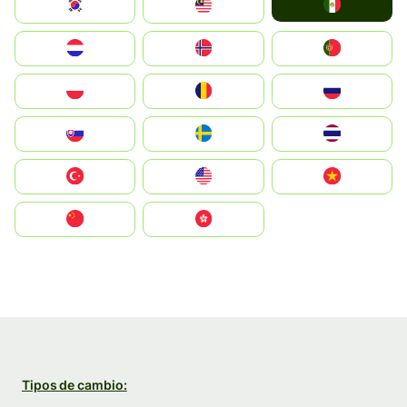
Mexico
South Korea
Malay
Nederland
Norge
Portugal
Polska
România
Россия
Slovensko
Ruoŧŧa
ไทย
Türkiye
United States
Vietnam
中国
中國香港特別行政區
Tipos de cambio: