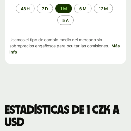
Periodo
48 H
7 D
1 M
6 M
12 M
de
tiempo
5 A
Usamos el tipo de cambio medio del mercado sin
sobreprecios engañosos para ocultar las comisiones.
Más
info
Estadísticas de 1 CZK a
USD