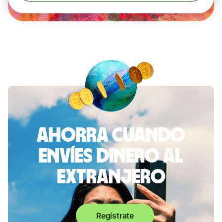
Ahorra cuando
envíes dinero al
extranjero
Regístrate