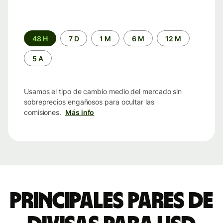
Periodo
48 H
7 D
1 M
6 M
12 M
de
tiempo
5 A
Usamos el tipo de cambio medio del mercado sin
sobreprecios engañosos para ocultar las
comisiones.
Más info
Principales pares de