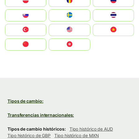
Polska
România
Россия
Slovensko
Ruoŧŧa
ไทย
Türkiye
United States
Vietnam
中国
中國香港特別行政區
Tipos de cambio:
Transferencias internacionales:
Tipos de cambio históricos:
Tipo histórico de AUD
Tipo histórico de GBP
Tipo histórico de MXN