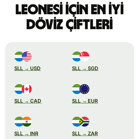
leonesi için en iyi
döviz çiftleri
SLL → USD
SLL → SGD
SLL → CAD
SLL → EUR
SLL → INR
SLL → ZAR