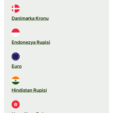
Danimarka Kronu
Endonezya Rupisi
Euro
Hindistan Rupisi