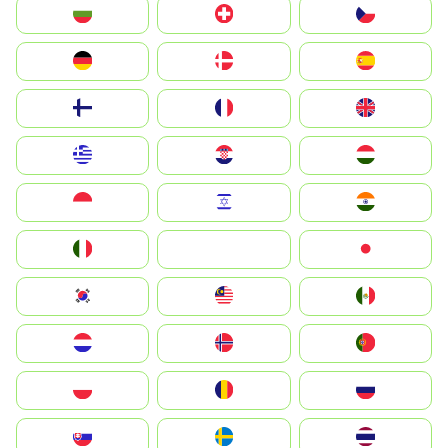
България
Switzerland
Czechia
Deutschland
Denmark
España
Suomi
France
United Kingdom
Greece
Hrvatska
Magyarország
Indonesia
Israel
India
Italia
JA
Japan
South Korea
Malay
Mexico
Nederland
Norge
Portugal
Polska
România
Россия
Slovensko
Ruoŧŧa
ไทย