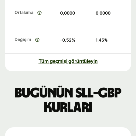
Ortalama
0,0000
0,0000
Değişim
-0.52
%
1.45
%
Tüm geçmişi görüntüleyin
Bugünün SLL-GBP
kurları