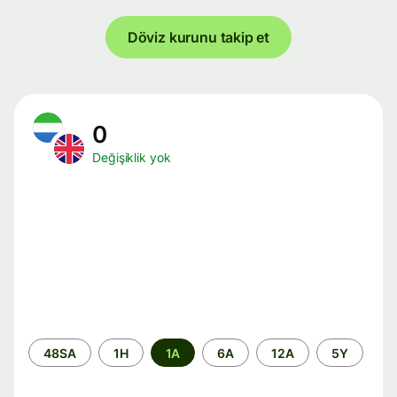
Döviz kurunu takip et
0
Değişiklik yok
Zaman
48SA
1H
1A
6A
12A
5Y
aralığı