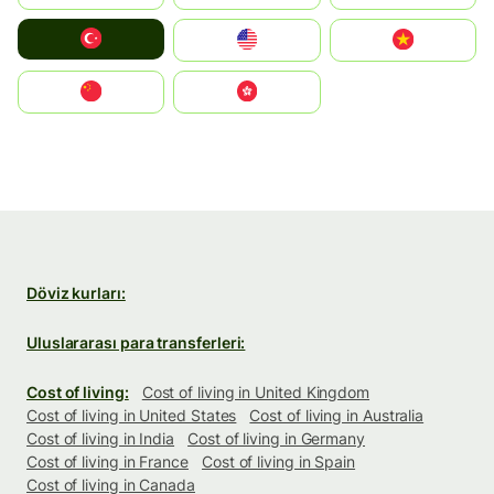
Türkiye
United States
Vietnam
中国
中國香港特別行政區
Döviz kurları:
Uluslararası para transferleri:
Cost of living:
Cost of living in United Kingdom
Cost of living in United States
Cost of living in Australia
Cost of living in India
Cost of living in Germany
Cost of living in France
Cost of living in Spain
Cost of living in Canada