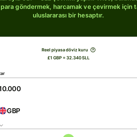
bi para göndermek, harcamak ve çevirmek için 
uluslararası bir hesaptır.
Reel piyasa döviz kuru
£1 GBP = 32.340 SLL
tar
GBP