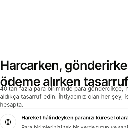
Harcarken, gönderirke
ödeme alırken tasarruf
40'tan fazla para biriminde para gönderdikçe,
aldıkça tasarruf edin. İhtiyacınız olan her şey, i
hesapta.
Hareket hâlindeyken paranızı küresel olara
Para birimlerinizi tek bir yerde tutun ve sani