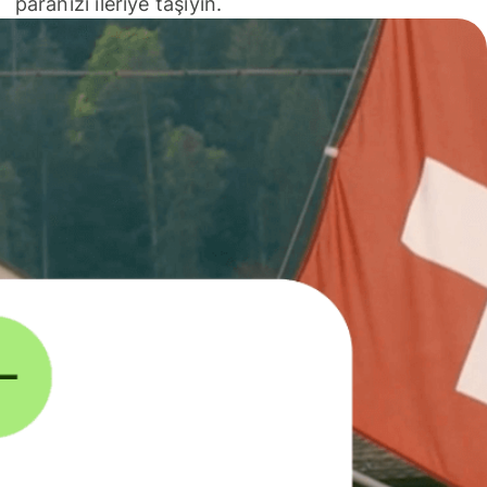
paranızı ileriye taşıyın.