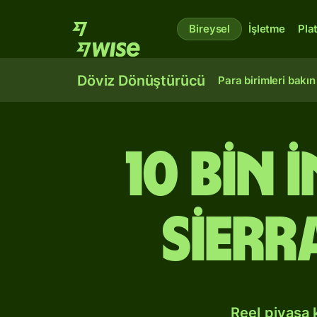
Bireysel
İşletme
Pla
Döviz Dönüştürücü
Para birimleri bakın
10 bin 
Sierr
Reel piyasa 