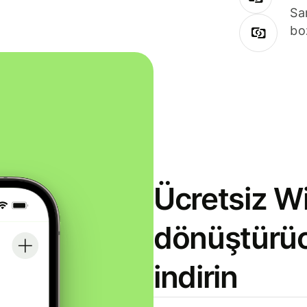
Sa
bo
Ücretsiz Wi
dönüştürü
indirin