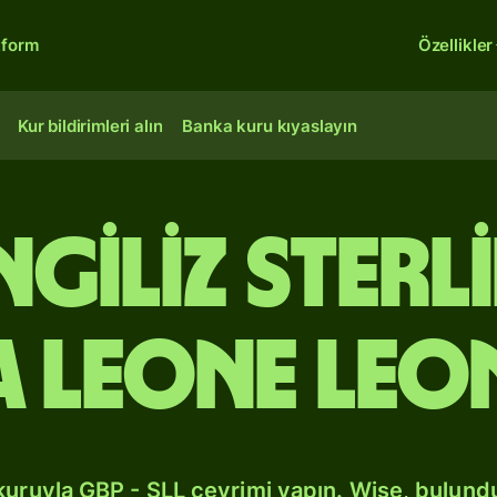
tform
Özellikler
Kur bildirimleri alın
Banka kuru kıyaslayın
İngiliz ster
a Leone leo
kuruyla GBP - SLL çevrimi yapın. Wise, bulun