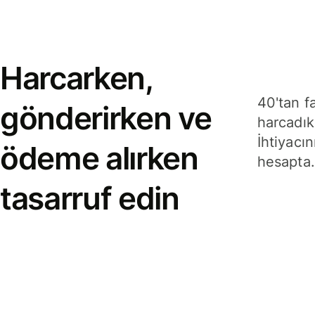
Harcarken,
40'tan f
gönderirken ve
harcadık
İhtiyacın
ödeme alırken
hesapta.
tasarruf edin