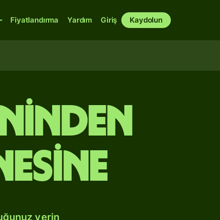
Fiyatlandırma
Yardım
Giriş
Kaydolun
lininden
nesine
duğunuz yerin