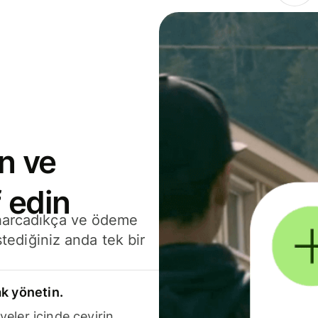
n ve
 edin
 harcadıkça ve ödeme
stediğiniz anda tek bir
k yönetin.
yeler içinde çevirin.