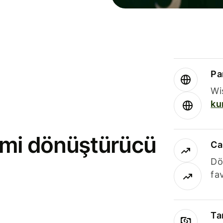
Par
Wi
ku
rimi dönüştürücü
Ca
Dö
fav
Ta