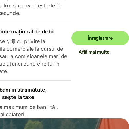
și loc și convertește-le în
secunde.
internațional de debit
Înregistrare
e griji cu privire la
le comerciale la cursul de
Află mai multe
sau la comisioanele mari de
ie atunci când cheltui în
ate.
bani în străinătate,
sește la taxe
la maximum de banii tăi,
ai călători.