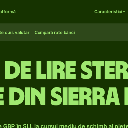
atformă
Caracteristici
te curs valutar
Compară rate bănci
 de lire ster
 din Sierra
 GBP în SLL la cursul mediu de schimb al piețe