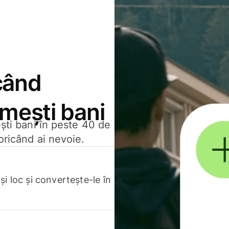
când
rimești bani
ești bani în peste 40 de
oricând ai nevoie.
.
i loc și convertește-le în