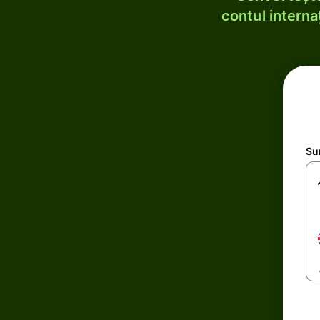
contul internaț
Su