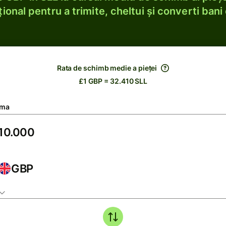
ional pentru a trimite, cheltui și converti bani 
Rata de schimb medie a pieței
£1 GBP = 32.410 SLL
ma
GBP