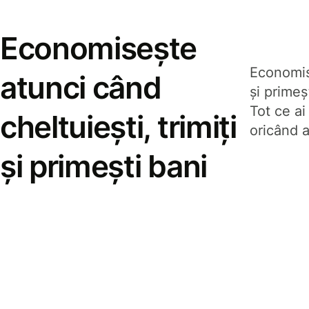
Economisește
Economise
atunci când
și prime
Tot ce ai
cheltuiești, trimiți
oricând a
și primești bani