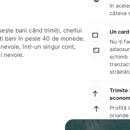
în acela
câteva 
ște bani când trimiți, cheltui
Un card 
ști bani în peste 40 de monede.
Nu-ți fac
 nevoie, într-un singur cont,
adaosuri
i nevoie.
schimb 
tranzacț
străinăt
Trimite 
economi
Profită 
oriunde 