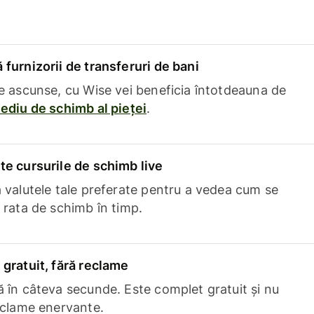
furnizorii de transferuri de bani
e ascunse, cu Wise vei beneficia întotdeauna de
ediu de schimb al pieței
.
e cursurile de schimb live
 valutele tale preferate pentru a vedea cum se
 rata de schimb în timp.
gratuit, fără reclame
 în câteva secunde. Este complet gratuit și nu
eclame enervante.