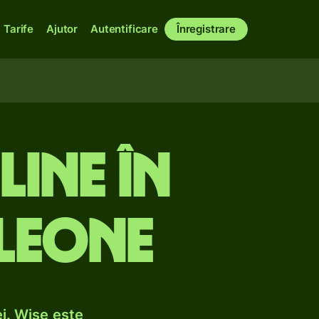
Tarife
Ajutor
Autentificare
Înregistrare
line în
 Leone
i. Wise este