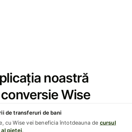
licația noastră
e conversie Wise
i de transferuri de bani
e, cu Wise vei beneficia întotdeauna de
cursul
al pieței
.