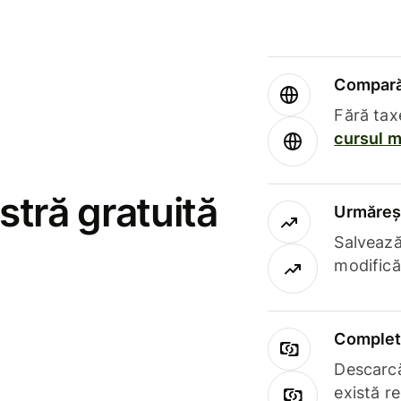
Compară 
Fără tax
cursul m
stră gratuită
Urmăreșt
Salvează
modifică
Complet 
Descarcă
există r