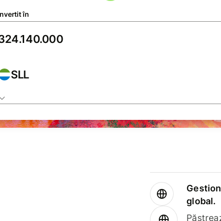
vertit în
SLL
Gestione
global.
Păstrea