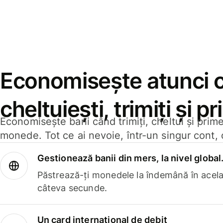
Economisește atunci 
cheltuiești, trimiți și p
Economisește bani când trimiți, cheltui și prim
monede. Tot ce ai nevoie, într-un singur cont, 
Gestionează banii din mers, la nivel global
Păstrează-ți monedele la îndemână în acelaș
câteva secunde.
Un card internațional de debit