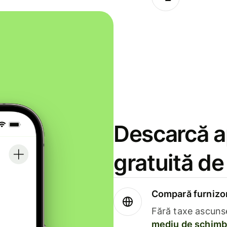
Descarcă ap
gratuită d
Compară furnizori
Fără taxe ascuns
mediu de schimb 