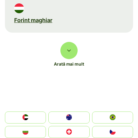
Forint maghiar
Arată mai mult
الإمارات العربية المتحدة
Australia
Brazil
България
Switzerland
Czechia