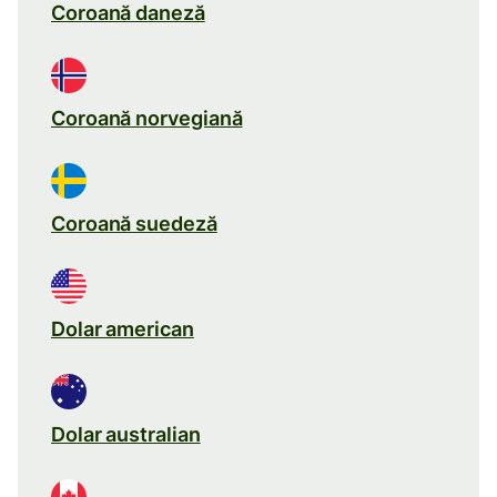
Coroană daneză
Coroană norvegiană
Coroană suedeză
Dolar american
Dolar australian