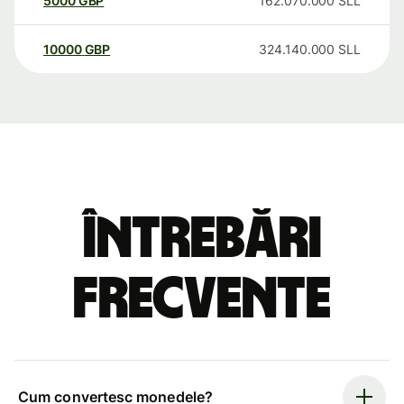
5000
GBP
162.070.000
SLL
10000
GBP
324.140.000
SLL
Întrebări
frecvente
Cum convertesc monedele?