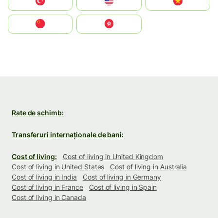
Türkiye
United States
Vietnam
中国
中國香港特別行政區
Rate de schimb:
Transferuri internaționale de bani:
Cost of living:
Cost of living in United Kingdom
Cost of living in United States
Cost of living in Australia
Cost of living in India
Cost of living in Germany
Cost of living in France
Cost of living in Spain
Cost of living in Canada