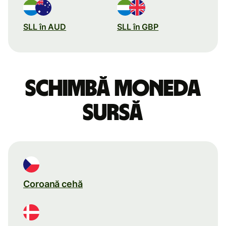
SLL în AUD
SLL în GBP
Schimbă moneda
sursă
Coroană cehă