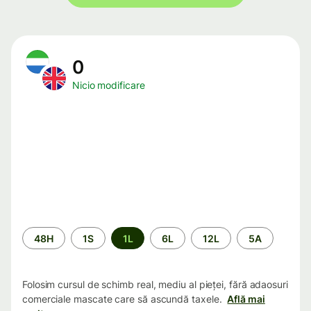
0
Nicio modificare
Perioada
48H
1S
1L
6L
12L
5A
Folosim cursul de schimb real, mediu al pieței, fără adaosuri
comerciale mascate care să ascundă taxele.
Află mai