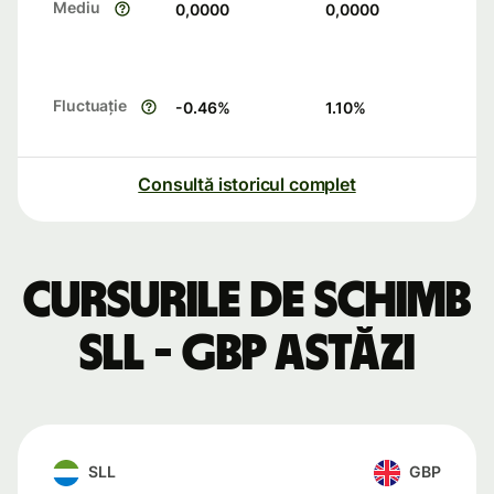
Mediu
0,0000
0,0000
Fluctuație
-0.46
%
1.10
%
Consultă istoricul complet
Cursurile de schimb
SLL - GBP astăzi
SLL
GBP