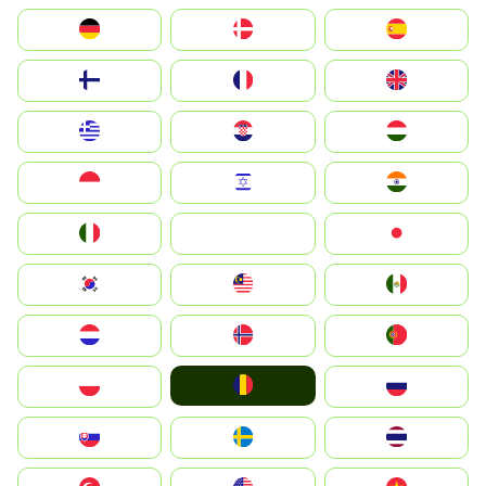
Deutschland
Denmark
España
Suomi
France
United Kingdom
Greece
Hrvatska
Magyarország
Indonesia
Israel
India
Italia
JA
Japan
South Korea
Malay
Mexico
Nederland
Norge
Portugal
România
Polska
Россия
Slovensko
Ruoŧŧa
ไทย