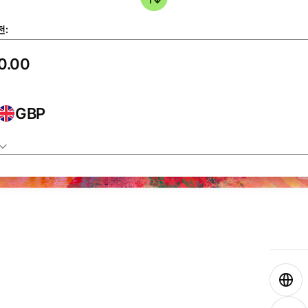
전:
GBP