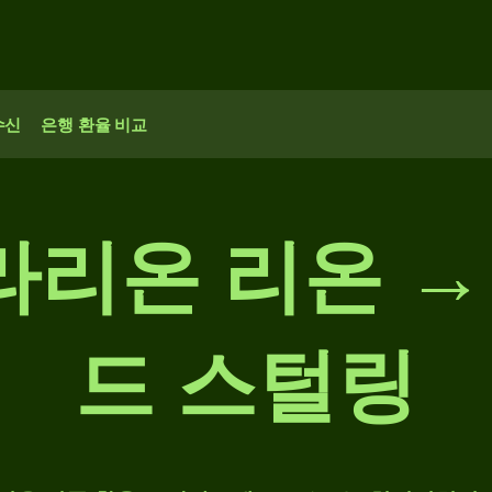
수신
은행 환율 비교
에라리온 리온 →
드 스털링