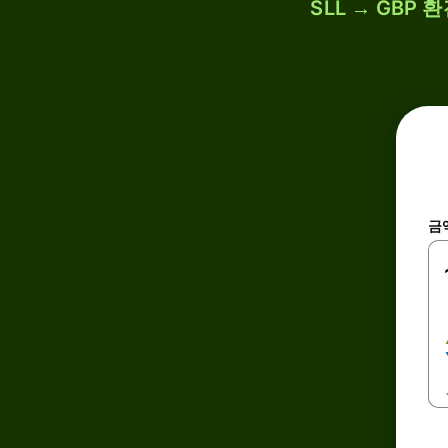
SLL → GBP
금