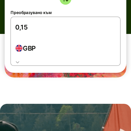
Преобразувано към
GBP