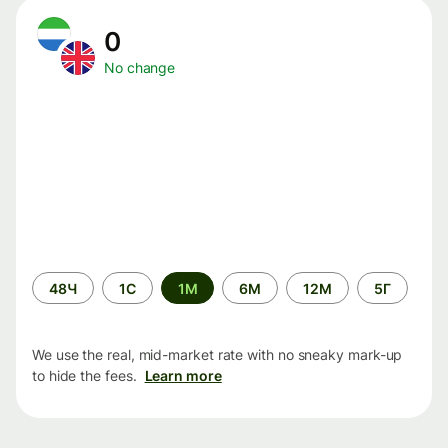
0
No change
Time
48Ч
1С
1М
6М
12М
5Г
period
We use the real, mid-market rate with no sneaky mark-up
to hide the fees.
Learn more