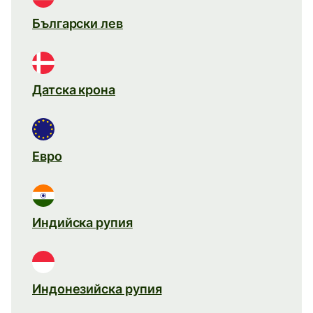
Български лев
Датска крона
Евро
Индийска рупия
Индонезийска рупия