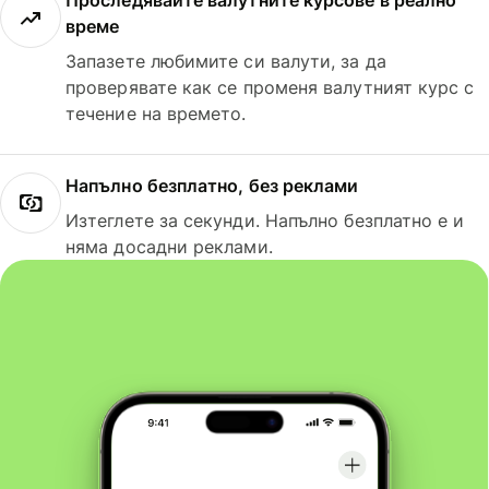
Проследявайте валутните курсове в реално
време
Запазете любимите си валути, за да
проверявате как се променя валутният курс с
течение на времето.
Напълно безплатно, без реклами
Изтеглете за секунди. Напълно безплатно е и
няма досадни реклами.