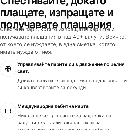
Спестявайте, докато
плащате, изпращате и
получавате плащания
Спестете пари, когато изпращате, харчите и
получавате плащания в над 40+ валути. Всичко,
от което се нуждаете, в една сметка, когато
имате нужда от нея.
Управлявайте парите си в движение по целия
свят.
Дръжте валутите си под ръка на едно място и
ги конвертирайте за секунди.
Международна дебитна карта
Никога не се тревожете за надценки на
валутния курс или високи такси за
трансакции, когато харчите в чужбина.