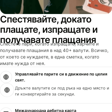
Спестявайте, докато
плащате, изпращате и
получавате плащания
Спестете пари, когато изпращате, харчите и
получавате плащания в над 40+ валути. Всичко,
от което се нуждаете, в една сметка, когато
имате нужда от нея.
Управлявайте парите си в движение по целия
свят.
Дръжте валутите си под ръка на едно място и
ги конвертирайте за секунди.
Международна дебитна карта