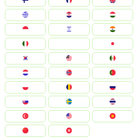
Suomi
France
United Kingdom
Greece
Hrvatska
Magyarország
Indonesia
Israel
India
Italia
JA
Japan
South Korea
Malay
Mexico
Nederland
Norge
Portugal
Polska
România
Россия
Slovensko
Ruoŧŧa
ไทย
Türkiye
United States
Vietnam
中国
中國香港特別行政區