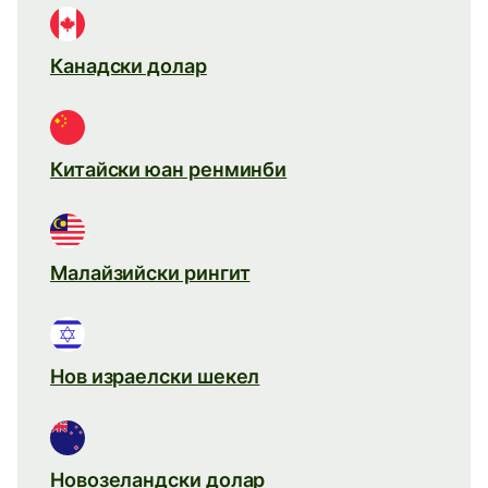
Канадски долар
Китайски юан ренминби
Малайзийски рингит
Нов израелски шекел
Новозеландски долар