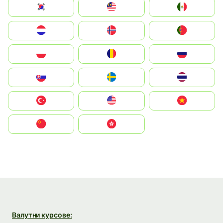
South Korea
Malay
Mexico
Nederland
Norge
Portugal
Polska
România
Россия
Slovensko
Ruoŧŧa
ไทย
Türkiye
United States
Vietnam
中国
中國香港特別行政區
Валутни курсове: