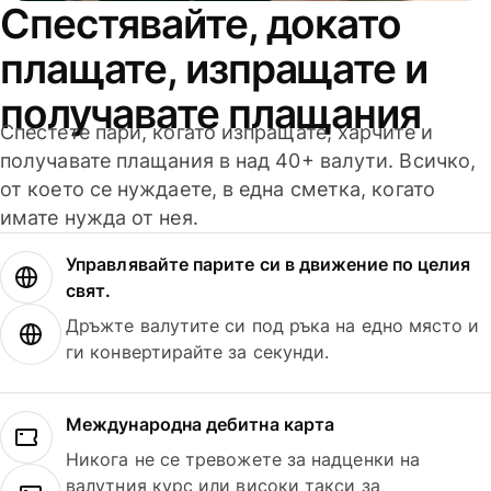
Спестявайте, докато
плащате, изпращате и
получавате плащания
Спестете пари, когато изпращате, харчите и
получавате плащания в над 40+ валути. Всичко,
от което се нуждаете, в една сметка, когато
имате нужда от нея.
Управлявайте парите си в движение по целия
свят.
Дръжте валутите си под ръка на едно място и
ги конвертирайте за секунди.
Международна дебитна карта
Никога не се тревожете за надценки на
валутния курс или високи такси за