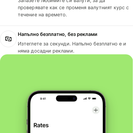
Запазете любимите си валути, за да
проверявате как се променя валутният курс с
течение на времето.
Напълно безплатно, без реклами
Изтеглете за секунди. Напълно безплатно е и
няма досадни реклами.