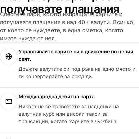
получавате плащания
Спестете пари, когато изпращате, харчите и
получавате плащания в над 40+ валути. Всичко,
от което се нуждаете, в една сметка, когато
имате нужда от нея.
Управлявайте парите си в движение по целия
свят.
Дръжте валутите си под ръка на едно място и
ги конвертирайте за секунди.
Международна дебитна карта
Никога не се тревожете за надценки на
валутния курс или високи такси за
трансакции, когато харчите в чужбина.