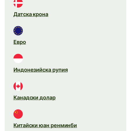
Датска крона
Евро
Индонезийска рупия
Канадски долар
Китайски юан ренминби