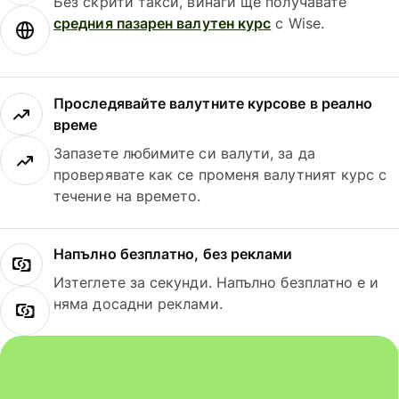
Без скрити такси, винаги ще получавате
средния пазарен валутен курс
с Wise.
Проследявайте валутните курсове в реално
време
Запазете любимите си валути, за да
проверявате как се променя валутният курс с
течение на времето.
Напълно безплатно, без реклами
Изтеглете за секунди. Напълно безплатно е и
няма досадни реклами.