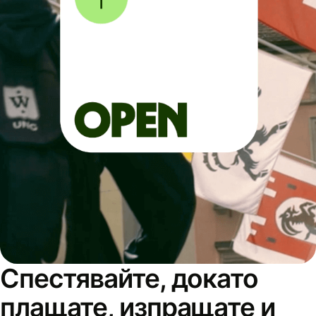
Спестявайте, докато
плащате, изпращате и