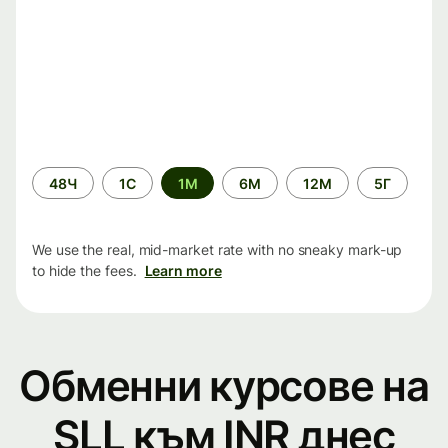
Time
48Ч
1С
1М
6М
12М
5Г
period
We use the real, mid-market rate with no sneaky mark-up
to hide the fees.
Learn more
Обменни курсове на
SLL към INR днес