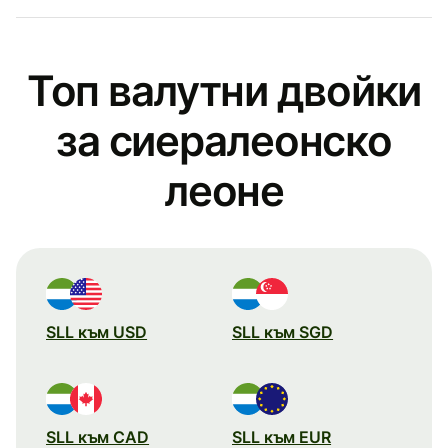
Топ валутни двойки
за сиералеонско
леоне
SLL към USD
SLL към SGD
SLL към CAD
SLL към EUR