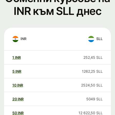
INR към SLL днес
INR
SLL
1
INR
252,45
SLL
5
INR
1262,25
SLL
10
INR
2524,50
SLL
20
INR
5049
SLL
50
INR
12 622,50
SLL