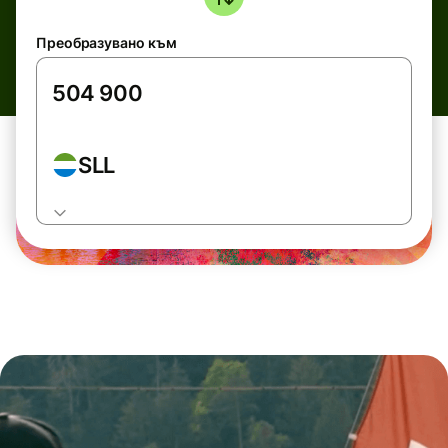
Преобразувано към
SLL