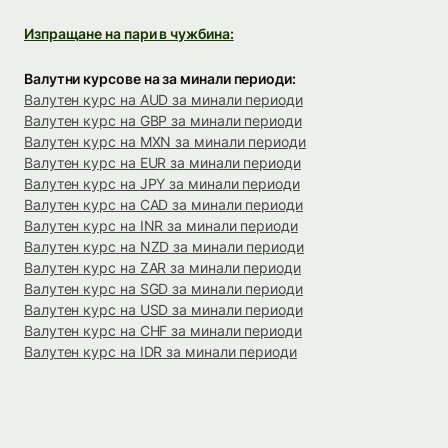
Изпращане на пари в чужбина:
Валутни курсове на за минали периоди:
Валутен курс на AUD за минали периоди
Валутен курс на GBP за минали периоди
Валутен курс на MXN за минали периоди
Валутен курс на EUR за минали периоди
Валутен курс на JPY за минали периоди
Валутен курс на CAD за минали периоди
Валутен курс на INR за минали периоди
Валутен курс на NZD за минали периоди
Валутен курс на ZAR за минали периоди
Валутен курс на SGD за минали периоди
Валутен курс на USD за минали периоди
Валутен курс на CHF за минали периоди
Валутен курс на IDR за минали периоди