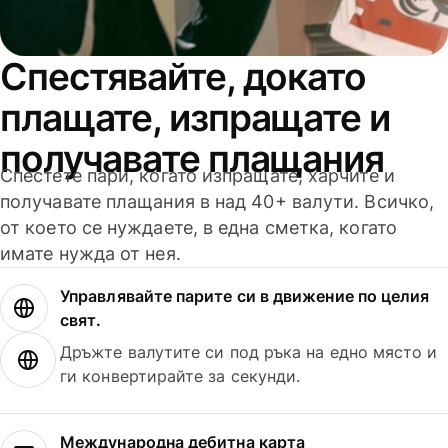
Спестявайте, докато
плащате, изпращате и
получавате плащания
Спестете пари, когато изпращате, харчите и
получавате плащания в над 40+ валути. Всичко,
от което се нуждаете, в една сметка, когато
имате нужда от нея.
Управлявайте парите си в движение по целия
свят.
Дръжте валутите си под ръка на едно място и
ги конвертирайте за секунди.
Международна дебитна карта