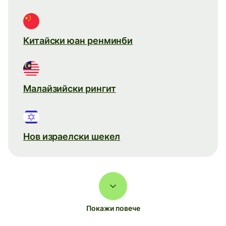
Китайски юан ренминби
Малайзийски рингит
Нов израелски шекел
Покажи повече