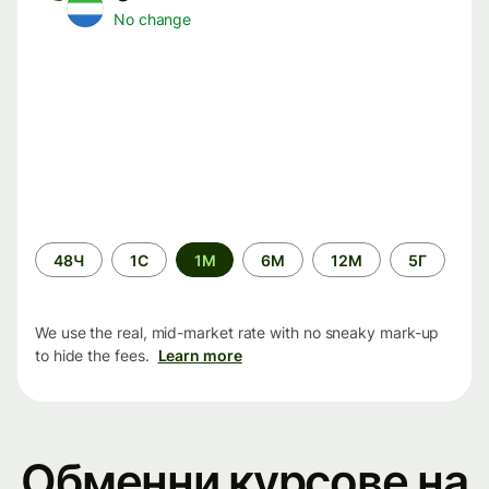
No change
Time
48Ч
1С
1М
6М
12М
5Г
period
We use the real, mid-market rate with no sneaky mark-up
to hide the fees.
Learn more
Обменни курсове на