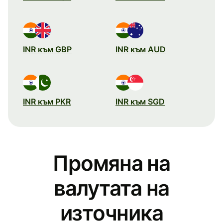
INR към GBP
INR към AUD
INR към PKR
INR към SGD
Промяна на
валутата на
източника