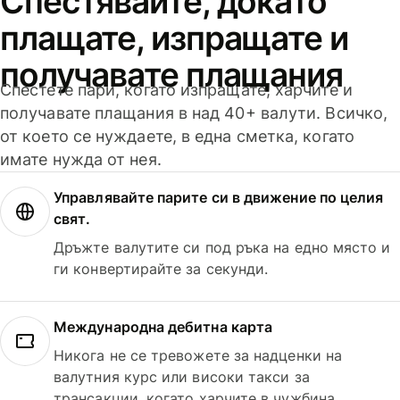
Спестявайте, докато
плащате, изпращате и
получавате плащания
Спестете пари, когато изпращате, харчите и
получавате плащания в над 40+ валути. Всичко,
от което се нуждаете, в една сметка, когато
имате нужда от нея.
Управлявайте парите си в движение по целия
свят.
Дръжте валутите си под ръка на едно място и
ги конвертирайте за секунди.
Международна дебитна карта
Никога не се тревожете за надценки на
валутния курс или високи такси за
трансакции, когато харчите в чужбина.