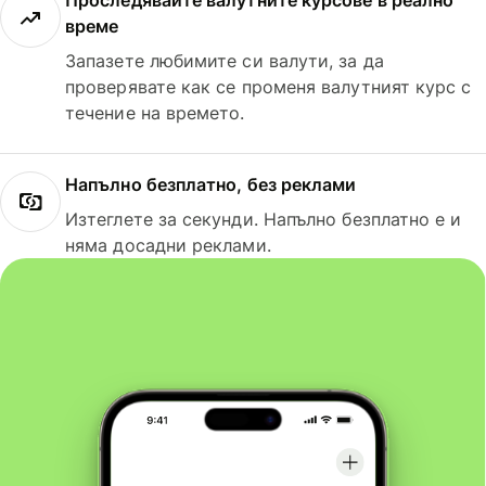
Проследявайте валутните курсове в реално
време
Запазете любимите си валути, за да
проверявате как се променя валутният курс с
течение на времето.
Напълно безплатно, без реклами
Изтеглете за секунди. Напълно безплатно е и
няма досадни реклами.