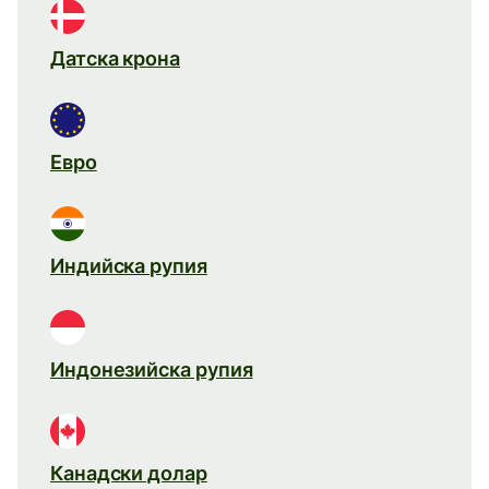
Датска крона
Евро
Индийска рупия
Индонезийска рупия
Канадски долар