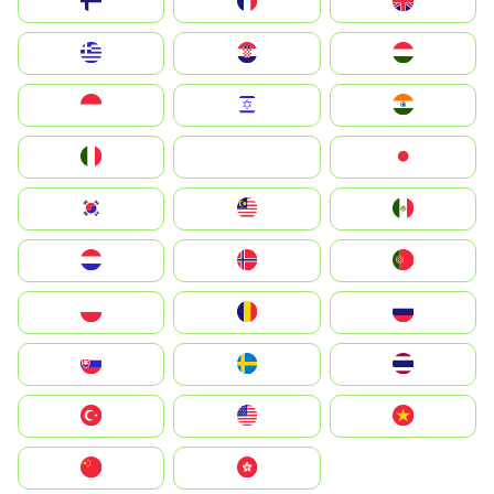
Suomi
France
United Kingdom
Greece
Hrvatska
Magyarország
Indonesia
Israel
India
Italia
JA
Japan
South Korea
Malay
Mexico
Nederland
Norge
Portugal
Polska
România
Россия
Slovensko
Ruoŧŧa
ไทย
Türkiye
United States
Vietnam
中国
中國香港特別行政區