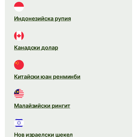
Индонезийска рупия
Канадски долар
Китайски юан ренминби
Малайзийски рингит
Нов израелски шекел