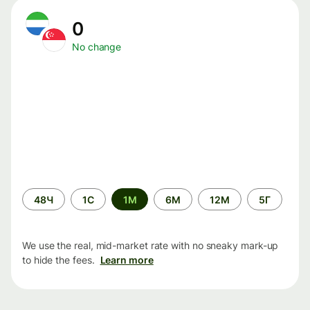
0
No change
Time
48Ч
1С
1М
6М
12М
5Г
period
We use the real, mid-market rate with no sneaky mark-up
to hide the fees.
Learn more