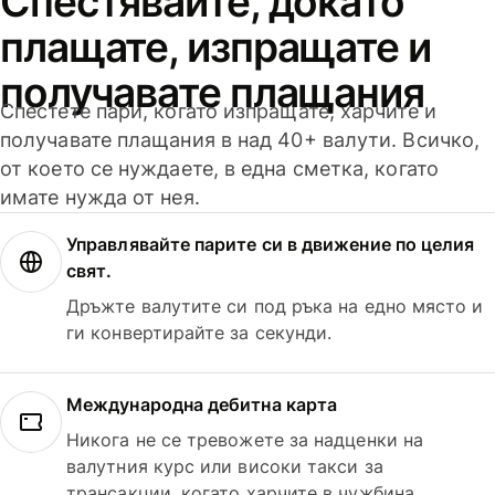
Спестявайте, докато
плащате, изпращате и
получавате плащания
Спестете пари, когато изпращате, харчите и
получавате плащания в над 40+ валути. Всичко,
от което се нуждаете, в една сметка, когато
имате нужда от нея.
Управлявайте парите си в движение по целия
свят.
Дръжте валутите си под ръка на едно място и
ги конвертирайте за секунди.
Международна дебитна карта
Никога не се тревожете за надценки на
валутния курс или високи такси за
трансакции, когато харчите в чужбина.