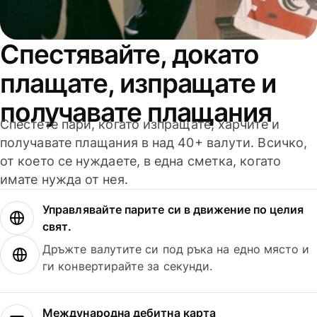
Спестявайте, докато
плащате, изпращате и
получавате плащания
Спестете пари, когато изпращате, харчите и
получавате плащания в над 40+ валути. Всичко,
от което се нуждаете, в една сметка, когато
имате нужда от нея.
Управлявайте парите си в движение по целия
свят.
Дръжте валутите си под ръка на едно място и
ги конвертирайте за секунди.
Международна дебитна карта