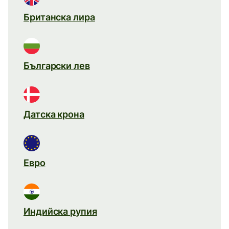
Британска лира
Български лев
Датска крона
Евро
Индийска рупия