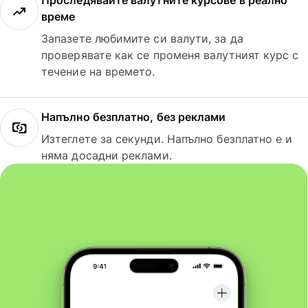
Проследявайте валутните курсове в реално
време
Запазете любимите си валути, за да
проверявате как се променя валутният курс с
течение на времето.
Напълно безплатно, без реклами
Изтеглете за секунди. Напълно безплатно е и
няма досадни реклами.