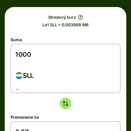
Stredový kurz
Le1 SLL = 0.003968 INR
Suma
SLL
Premenené na