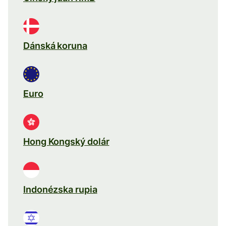
Dánská koruna
Euro
Hong Kongský dolár
Indonézska rupia