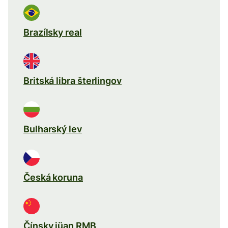
Brazílsky real
Britská libra šterlingov
Bulharský lev
Česká koruna
Čínsky jüan RMB