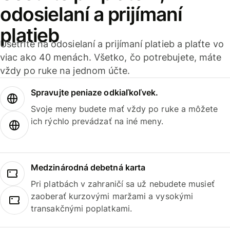
odosielaní a prijímaní
platieb
Ušetrite na odosielaní a prijímaní platieb a plaťte vo
viac ako 40 menách. Všetko, čo potrebujete, máte
vždy po ruke na jednom účte.
Spravujte peniaze odkiaľkoľvek.
Svoje meny budete mať vždy po ruke a môžete
ich rýchlo prevádzať na iné meny.
Medzinárodná debetná karta
Pri platbách v zahraničí sa už nebudete musieť
zaoberať kurzovými maržami a vysokými
transakčnými poplatkami.