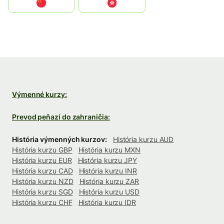
中国
中國香港特別行政區
Výmenné kurzy:
Prevod peňazí do zahraničia:
História výmenných kurzov:
História kurzu AUD
História kurzu GBP
História kurzu MXN
História kurzu EUR
História kurzu JPY
História kurzu CAD
História kurzu INR
História kurzu NZD
História kurzu ZAR
História kurzu SGD
História kurzu USD
História kurzu CHF
História kurzu IDR