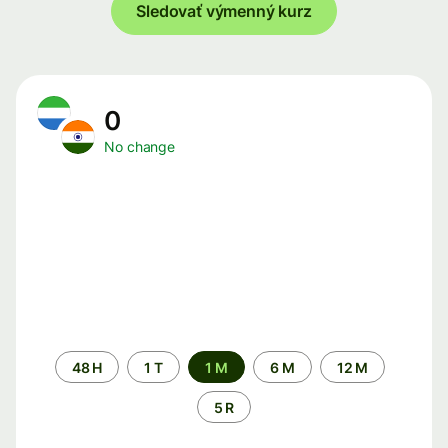
Sledovať výmenný kurz
0
No change
Time
48 H
1 T
1 M
6 M
12 M
period
5 R