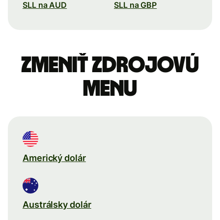
SLL na AUD
SLL na GBP
Zmeniť zdrojovú
menu
Americký dolár
Austrálsky dolár