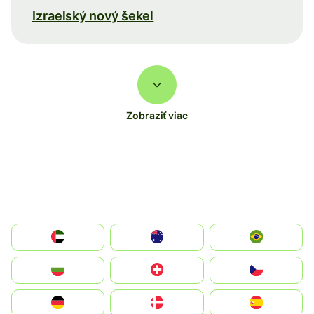
Izraelský nový šekel
Zobraziť viac
الإمارات العربية المتحدة
Australia
Brazil
България
Switzerland
Czechia
Deutschland
Denmark
España