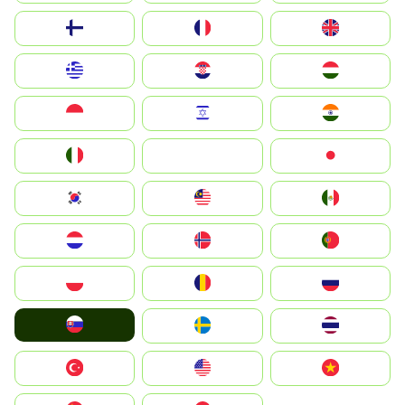
Suomi
France
United Kingdom
Greece
Hrvatska
Magyarország
Indonesia
Israel
India
Italia
JA
Japan
South Korea
Malay
Mexico
Nederland
Norge
Portugal
Polska
România
Россия
Slovensko
Ruoŧŧa
ไทย
Türkiye
United States
Vietnam