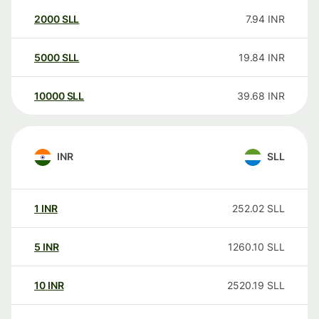
2000
SLL
7.94
INR
5000
SLL
19.84
INR
10000
SLL
39.68
INR
INR
SLL
1
INR
252.02
SLL
5
INR
1260.10
SLL
10
INR
2520.19
SLL