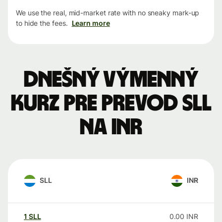
We use the real, mid-market rate with no sneaky mark-up
to hide the fees.
Learn more
Dnešný výmenný
kurz pre prevod SLL
na INR
SLL
INR
1
SLL
0.00
INR