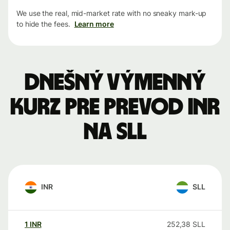
We use the real, mid-market rate with no sneaky mark-up
to hide the fees.
Learn more
Dnešný výmenný
kurz pre prevod INR
na SLL
INR
SLL
1
INR
252,38
SLL