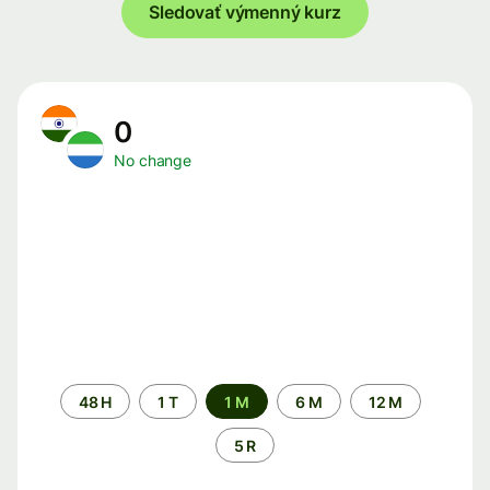
Sledovať výmenný kurz
0
No change
Time
48 H
1 T
1 M
6 M
12 M
period
5 R