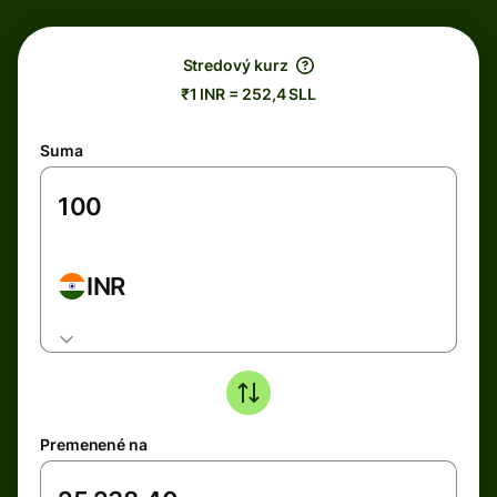
Stredový kurz
₹1 INR = 252,4 SLL
Suma
INR
Premenené na