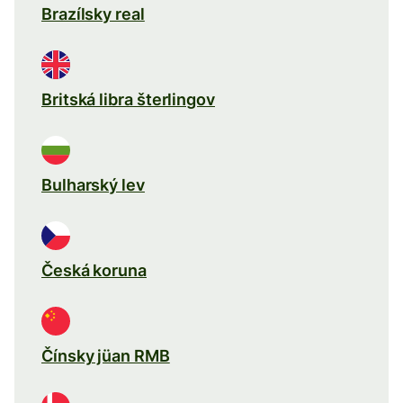
Brazílsky real
Britská libra šterlingov
Bulharský lev
Česká koruna
Čínsky jüan RMB