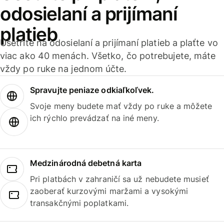
odosielaní a prijímaní
platieb
Ušetrite na odosielaní a prijímaní platieb a plaťte vo
viac ako 40 menách. Všetko, čo potrebujete, máte
vždy po ruke na jednom účte.
Spravujte peniaze odkiaľkoľvek.
Svoje meny budete mať vždy po ruke a môžete
ich rýchlo prevádzať na iné meny.
Medzinárodná debetná karta
Pri platbách v zahraničí sa už nebudete musieť
zaoberať kurzovými maržami a vysokými
transakčnými poplatkami.