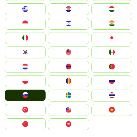
Greece
Hrvatska
Magyarország
Indonesia
Israel
India
Italia
JA
Japan
South Korea
Malay
Mexico
Nederland
Norge
Portugal
Polska
România
Россия
Slovensko
Ruoŧŧa
ไทย
Türkiye
United States
Vietnam
中国
中國香港特別行政區