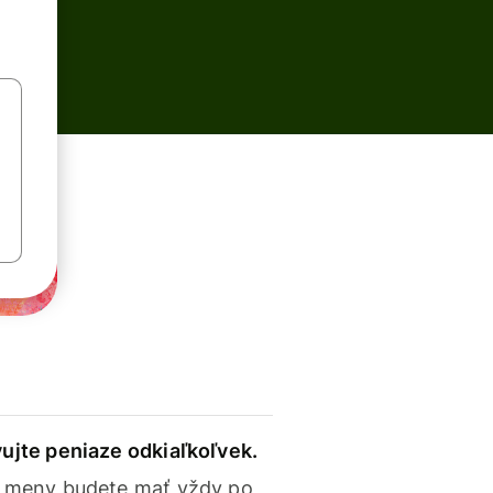
ujte peniaze odkiaľkoľvek.
 meny budete mať vždy po