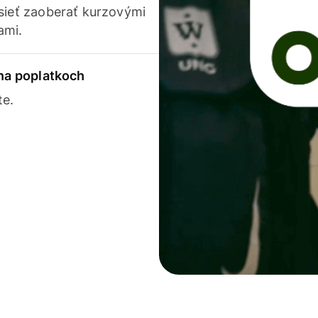
usieť zaoberať kurzovými
ami.
 na poplatkoch
te.