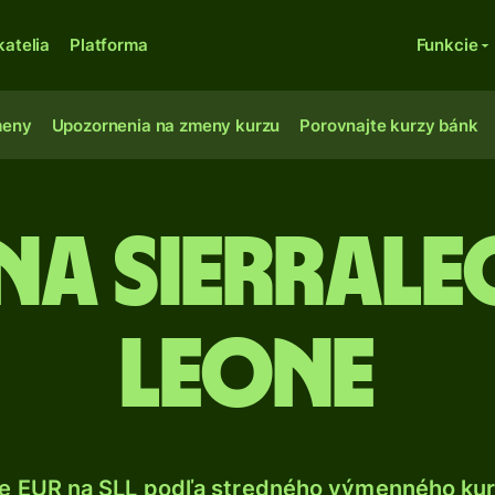
katelia
Platforma
Funkcie
meny
Upozornenia na zmeny kurzu
Porovnajte kurzy bánk
na sierral
leone
e EUR na SLL podľa stredného výmenného kur