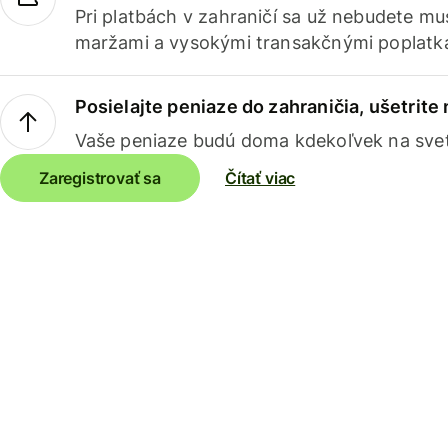
Pri platbách v zahraničí sa už nebudete m
maržami a vysokými transakčnými poplatk
Posielajte peniaze do zahraničia, ušetrite
Vaše peniaze budú doma kdekoľvek na sve
Zaregistrovať sa
Čítať viac