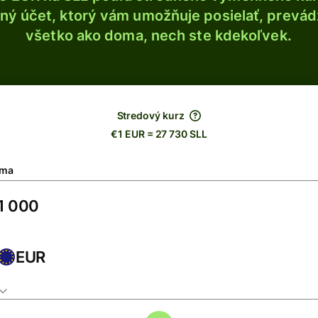
ý účet, ktorý vám umožňuje posielať, prevádza
všetko ako doma, nech ste kdekoľvek.
Stredový kurz
€1 EUR = 27 730 SLL
ma
EUR