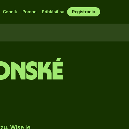
Cenník
Pomoc
Prihlásiť sa
Registrácia
eonské
zu. Wise je