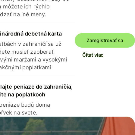
a môžete ich rýchlo
dzať na iné meny.
inárodná debetná karta
Zaregistrovať sa
latbách v zahraničí sa už
ete musieť zaoberať
Čítať viac
vými maržami a vysokými
akčnými poplatkami.
lajte peniaze do zahraničia,
ite na poplatkoch
 peniaze budú doma
ľvek na svete.