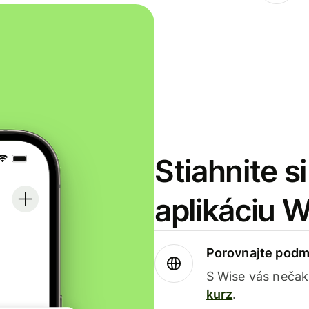
Stiahnite s
aplikáciu 
Porovnajte podm
S Wise vás nečak
kurz
.