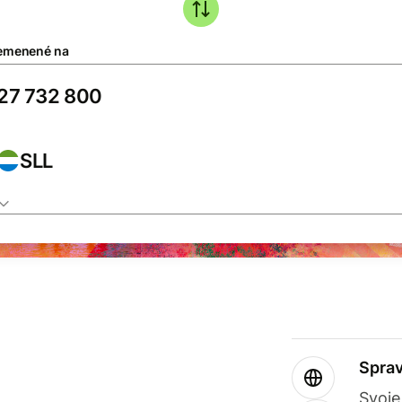
emenené na
SLL
Sprav
Svoje