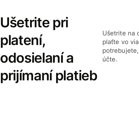
Ušetrite pri
Ušetrite na o
platení,
plaťte vo v
potrebujete
odosielaní a
účte.
prijímaní platieb