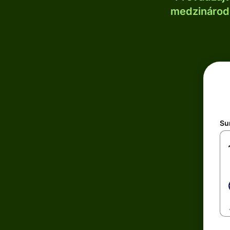
medzinárodn
Su