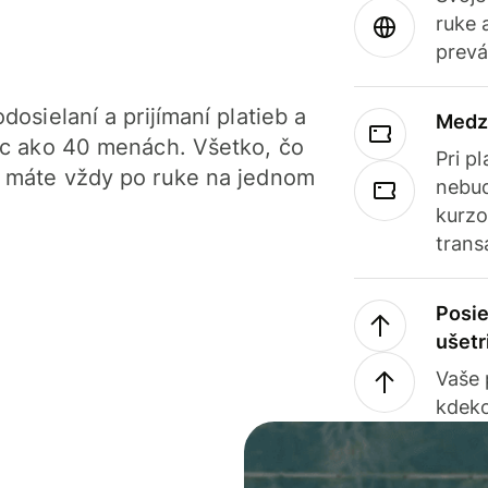
ruke 
prevá
dosielaní a prijímaní platieb a
Medz
iac ako 40 menách. Všetko, čo
Pri p
, máte vždy po ruke na jednom
nebud
kurzo
trans
Posie
ušetr
Vaše
kdeko